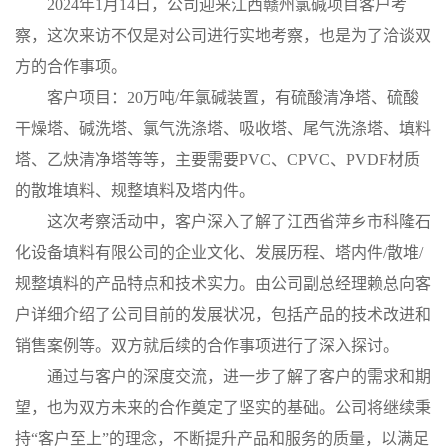
2024年1月14日，公司迎来江西赣州氯碱项目客户考
公
察，这次来访不仅是对公司进行实地考察，也是为了洽谈双
方的合作事项。
司
客户项目：
20万吨/年氯碱装置，有硫酸清净塔、硫酸
干燥塔、碱洗塔、氯气洗涤塔、吸收塔、尾气洗涤塔、填料
动
塔、乙炔清净塔等等，主要需要PVC、CPVC、PVDF材质
态
的散堆填料、规整填料及塔内件。
这次考察活动中，客户深入了解了江西省萍乡市科隆石
产
化设备填料有限公司的企业文化、发展历程、塔内件
/散堆/
品
规整填料的产品特点和技术实力。由公司副总经理赖总向客
户详细介绍了公司目前的发展状况，包括产品的技术改进和
展
销售案例等。双方就后续的合作事项进行了深入探讨。
通过与客户的深度交流，进一步了解了客户的需求和期
厅
望，也为双方未来的合作奠定了坚实的基础。公司将继续秉
证
持
“客户至上”的理念，不断提升产品和服务的质量，以满足