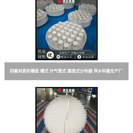
四氟材质的槽盘 槽式 升气管式 圆盘式分布器 萍乡科隆生产厂
家