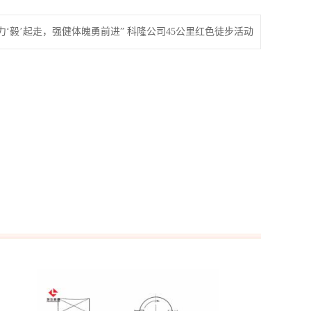
力‘毅’起走，强健体魄勇前进” 科隆公司45公里红色徒步活动