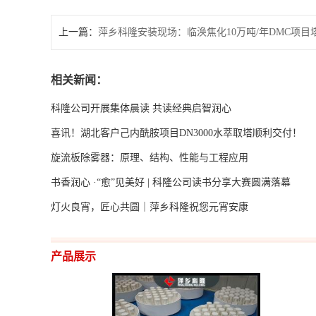
上一篇：
萍乡科隆安装现场：临涣焦化10万吨/年DMC项目
相关新闻：
科隆公司开展集体晨读 共读经典启智润心
喜讯！湖北客户己内酰胺项目DN3000水萃取塔顺利交付！
旋流板除雾器：原理、结构、性能与工程应用
书香润心 ·“愈”见美好 | 科隆公司读书分享大赛圆满落幕
灯火良宵，匠心共圆｜萍乡科隆祝您元宵安康
产品展示