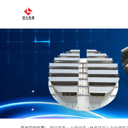
公
司
首
页
公
司
介
绍