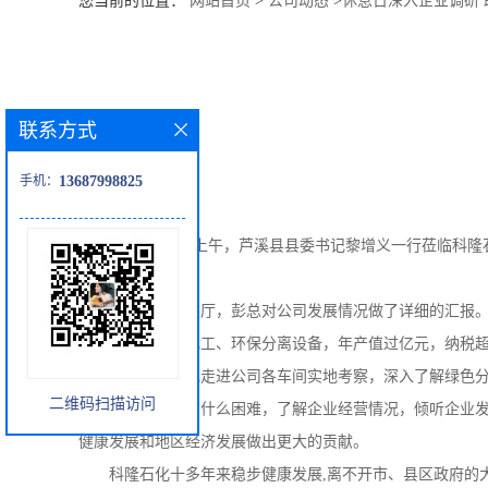
您当前的位置：
网站首页
>
公司动态
>
休息日深入企业调研 
公
司
联系方式
动
手机：
13687998825
态
3月30日周六上午，芦溪县县委书记黎增义一行莅临科隆
产
情接待。
品
在公司产品展厅，彭总对公司发展情况做了详细的汇报。从
计，生产和销售化工、环保分离设备，年产值过亿元，纳税
展
随后，黎书记走进公司各车间实地考察，深入了解绿色分离
二维码扫描访问
并询问企业目前有什么困难，了解企业经营情况，倾听企业
厅
健康发展和地区经济发展做出更大的贡献。
证
科隆石化十多年来稳步健康发展,离不开市、县区政府的大