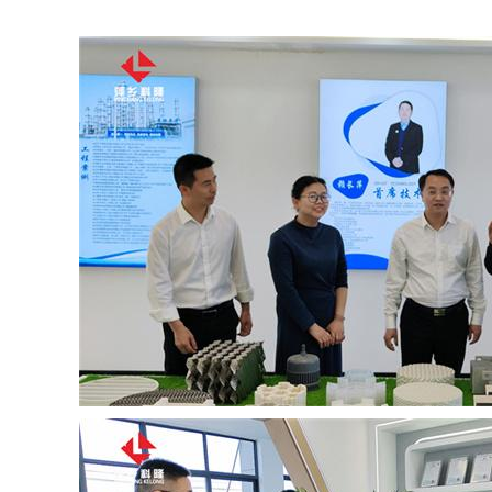
书
荣
誉
联
系
方
式
在
线