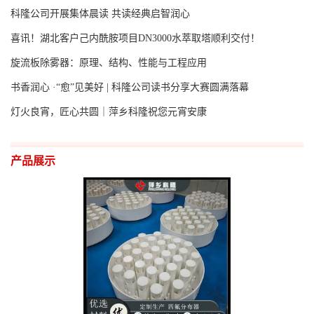
科隆公司开展集体晨读 共读经典启智润心
喜讯！湖北客户己内酰胺项目DN3000水萃取塔顺利交付！
旋流板除雾器：原理、结构、性能与工程应用
书香润心 ·“愈”见美好 | 科隆公司读书分享大赛圆满落幕
灯火良宵，匠心共圆｜萍乡科隆祝您元宵安康
产品展示