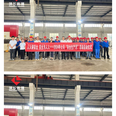
书
荣
誉
联
系
方
式
在
线