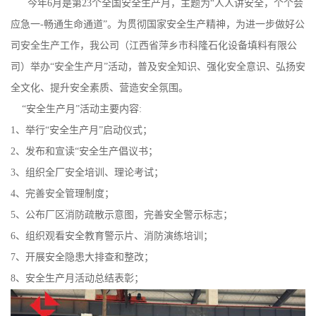
今年6月是第23个全国安全生产月，主题为“人人讲安全，个个会
公
应急一-畅通生命通道”。为贯彻国家安全生产精神，为进一步做好公
司安全生产工作，我公司（江西省萍乡市科隆石化设备填料有限公
司
司）举办“安全生产月”活动，普及安全知识、强化安全意识、弘扬安
全文化、提升安全素质、营造安全氛围。
动
“安全生产月”活动主要内容:
态
1、举行“安全生产月”启动仪式；
2、发布和宣读“安全生产倡议书；
产
3、组织全厂安全培训、理论考试；
4、完善安全管理制度；
品
5、公布厂区消防疏散示意图，完善安全警示标志；
展
6、组织观看安全教育警示片、消防演练培训；
7、开展安全隐患大排查和整改；
厅
8、安全生产月活动总结表彰；
证