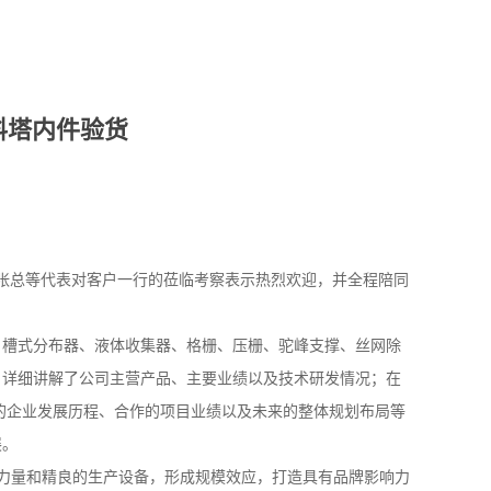
料塔内件验货
理张总等代表对客户一行的莅临考察表示热烈欢迎，并全程陪同
、槽式分布器、液体收集器、格栅、压栅、驼峰支撑、丝网除
户详细讲解了公司主营产品、主要业绩
以及技术研发情况；在
司的企业发展历程、合作的项目业绩以及未来的整体规划布局等
展。
术力量和精良的生产设备，形成规模效应，打造具有品牌影响力