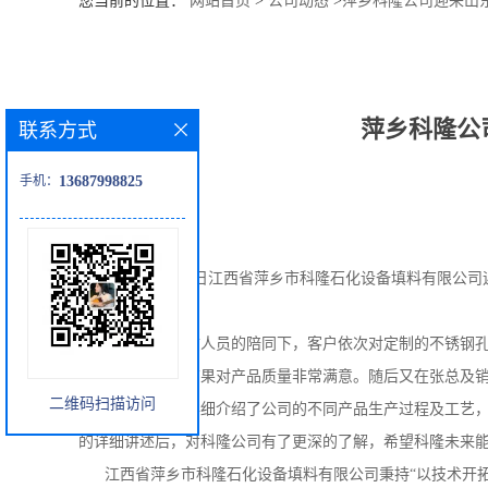
您当前的位置：
网站首页
>
公司动态
>
萍乡科隆公司迎来山
公
司
萍乡科隆公
联系方式
动
手机：
13687998825
态
产
2024年6月26日江西省萍乡市科隆石化设备填料有限公
品
验货及厂区参观。
在
张总及品质人员的陪同下，客户依次对定制的不锈钢
展
沫器验货，检验结果对产品质量非常满意。随后又在张总及
二维码扫描访问
生产车间为客户详细介绍了公司的不同产品生产过程及工艺
厅
的详细讲述后，对科隆公司有了更深的了解，希望科隆未来
证
江西省萍乡市科隆石化设备填料有限公司秉持
“以技术开