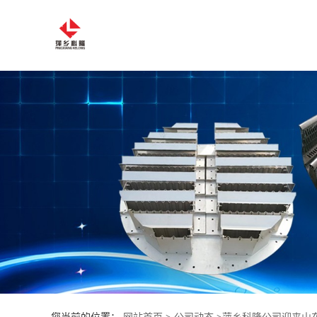
公
司
首
页
公
司
介
绍