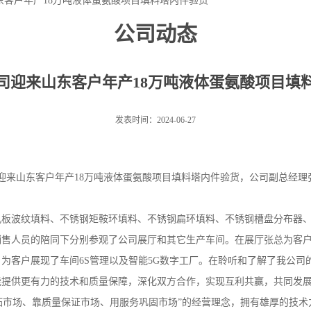
东客户年产18万吨液体蛋氨酸项目填料塔内件验货
公司动态
司迎来山东客户年产18万吨液体蛋氨酸项目填
发表时间：2024-06-27
司迎来山东客户年产18万吨液体蛋氨酸项目填料塔内件验货，公司副总经
孔板波纹填料、不锈钢矩鞍环填料、不锈钢扁环填料、不锈钢槽盘分布器
销售人员的陪同下分别参观了公司展厅和其它生产车间。在展厅张总为客
，为客户展现了车间
6S管理以及智能5G数字工厂。在聆听和了解了我公
能提供更有力的技术和质量保障，深化双方合作，实现互利共赢，共同发
拓市场、靠质量保证市场、用服务巩固市场”的经营理念，拥有雄厚的技