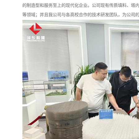
的制造型和服务至上的现代化企业。公司现有传质填料、塔
书
等领域；并且我公司与各高校合作的技术研发团队，为公司
荣
誉
联
系
方
式
在
线