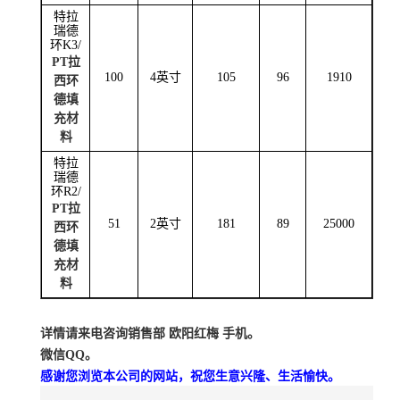
特拉
瑞德
环
K3/
PT拉
100
4英寸
105
96
1910
西环
德填
充材
料
特拉
瑞德
环
R2/
PT拉
51
2英寸
181
89
25000
西环
德填
充材
料
详情请来电咨询销售部 欧阳红梅 手机。
微信QQ。
感谢您浏览本公司的网站，祝您生意兴隆、生活愉快。