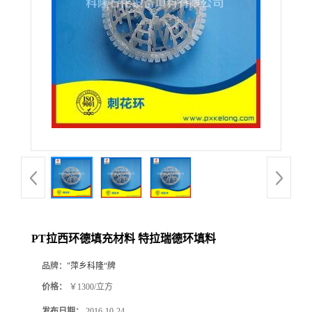
公
司
动
态
产
品
展
PT拉西环德填充材料 特拉瑞德环填料
厅
品牌：
"萍乡科隆“牌
价格：
￥1300/立方
证
发布日期：
2016-10-24