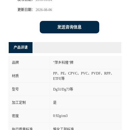
书
更新日期：
2026-08-06
荣
发送咨询信息
誉
产品详请
联
品牌
"萍乡科隆“牌
系
PP、PE、CPVC、PVC、PVDF、RPP、
材质
ETFE等
方
型号
Dg51/Dg73等
式
加工定制
是
在
0.92g/cm3
密度
线
执行质量标准
愱化工部标准