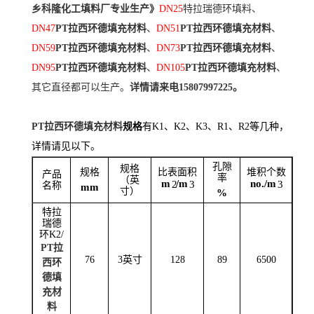
乡科隆化工填料厂专业生产》
DN25
特拉瑞德环填料、
DN47
PT拉西环德填充材料
、
DN51
PT拉西环德填充材料
、
DN59
PT拉西环德填充材料
、
DN73
PT拉西环德填充材料
、
DN95
PT拉西环德填充材料
、
DN105
PT拉西环德填充材料
、
其它直径都可以生产。
详情请来电15807997225。
PT拉西环德填充材料
规格
有K1、K2、K3、R1、R2等几种，
详情请见以下。
孔隙
规格
规格
比表面积
堆积个数
产品
率
（英
m
/m
n
o.
/m
2
3
3
名称
mm
寸）
%
特拉
瑞德
环
K2/
PT拉
76
3英寸
128
89
6500
西环
德填
充材
料