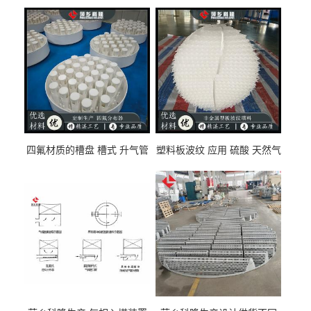
四氟材质的槽盘 槽式 升气管
塑料板波纹 应用 硫酸 天然气
式 圆盘式分布器 萍乡科隆生
废气净化 解吸脱气等
产厂家