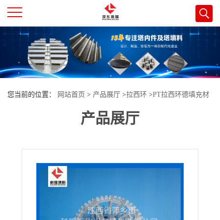
公
司
首
您当前的位置：
网站首页
>
产品展厅
>
拉西环
>
PT拉西环德填充材
页
产品展厅
料 特拉瑞德环填料
公
司
介
绍