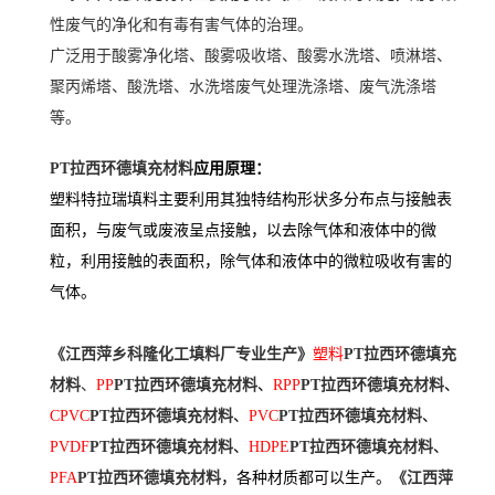
性废气的净化和有毒有害气体的治理。
广泛用于酸雾净化塔、
酸雾吸收塔、酸雾水洗塔、
喷淋塔、
聚丙烯塔、
酸洗塔、水洗塔
废气处理洗涤塔、废气洗涤塔
等。
PT拉西环德填充材料
应用原理：
塑料特拉瑞填料主要利用其独特结构形状多分布点与接触表
面积，与废气或废液呈点接触，以去除气体和液体中的微
粒，利用接触的表面积，除气体和液体中的微粒吸收有害的
气体。
《江西萍乡科隆化工填料厂专业生产》
塑料
PT拉西环德填充
材料
、
PP
PT拉西环德填充材料
、
RPP
PT拉西环德填充材料
、
CPVC
PT拉西环德填充材料
、
PVC
PT拉西环德填充材料
、
PVDF
PT拉西环德填充材料
、
HDPE
PT拉西环德填充材料
、
PFA
PT拉西环德填充材料
，各种材质都可以生产。
《江西萍