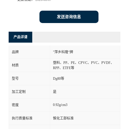
书
发送咨询信息
荣
产品详请
誉
品牌
"萍乡科隆“牌
联
堕料、PP、PE、CPVC、PVC、PVDF、
材质
系
RPP、ETFE等
型号
Dg80等
方
加工定制
是
式
0.92g/cm3
密度
在
执行质量标准
愱化工部标准
线