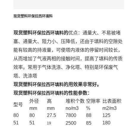
现货塑料环保拉西环填料
现货
塑料
环保
拉西环填料
的
优点：通量大、不易被堵
塞、通量大、阻力小、压降低，还由于填料的空隙处
能有较高的持液量，可使塔内液体的停留时间较长，
从而增加了气液两相的接触时间，提高了填料的传质
效率。常用于
气体洗涤、净化塔、特别是环保废气
塔、洗涤塔
现货
塑料
环保
拉西环填料
的
用效果非常好。
现货
塑料
环保
拉西环填料
的性能参数：
外径
高
堆积个数
空隙率
比表面积
型号
mm
mm
no/m3
%
m2/m3
80
80
27.5
7800
88
125
51
51
180
2500
85
19