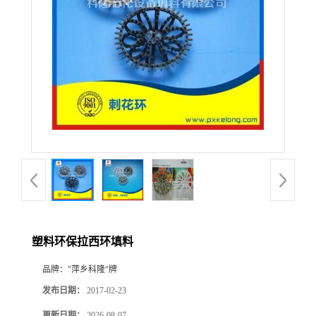
公
司
动
态
产
品
展
塑料环保拉西环填料
厅
品牌：
"萍乡科隆“牌
发布日期：
2017-02-23
证
更新日期：
2026-08-07