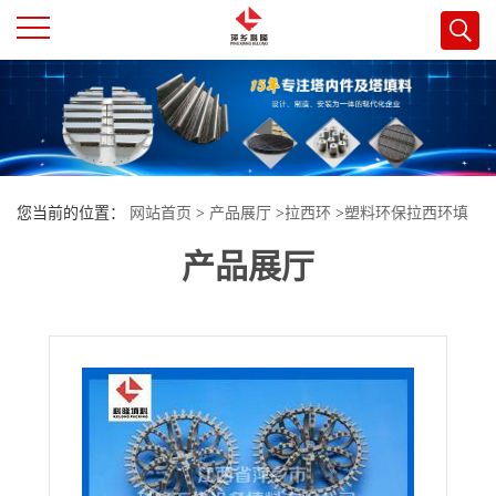
公
司
首
您当前的位置：
网站首页
>
产品展厅
>
拉西环
>
塑料环保拉西环填
页
产品展厅
料
公
司
介
绍