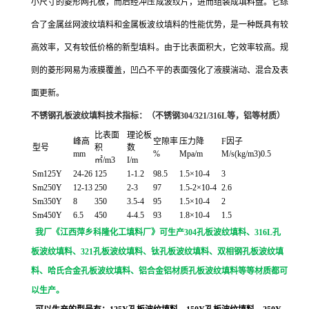
小尺寸的菱形网孔板，而后经冲压成波纹片，进而组装成填料盘。它综
合了金属丝网波纹填料和金属板波纹填料的性能优势，是一种既具有较
高效率，又有较低价格的新型填料。由于比表面积大，它效率较高。规
则的菱形网易为液膜覆盖，凹凸不平的表面强化了液膜湍动、混合及表
面更新。
不锈钢
孔板波纹填料技术指标：（不锈钢304/321/316L等，铝等材质）
比表面
理论板
峰高
空隙率
压力降
F因子
型号
积
数
mm
%
Mpa/m
M/s(kg/m3)0.5
㎡/m3
I/m
Sm125Y
24-26
125
1-1.2
98.5
1.5×10-4
3
Sm250Y
12-13
250
2-3
97
1.5-2×10-4
2.6
Sm350Y
8
350
3.5-4
95
1.5×10-4
2
Sm450Y
6.5
450
4-4.5
93
1.8×10-4
1.5
我厂《江西萍乡科隆化工填料厂》可生产304
孔板波纹填料
、316L孔
板波纹填料、321
孔板波纹填料
、钛
孔板波纹填料
、双相钢
孔板波纹填
料
、哈氏合金
孔板波纹填料、铝合金铝材质
孔板波纹填料等等材质都可
以生产。