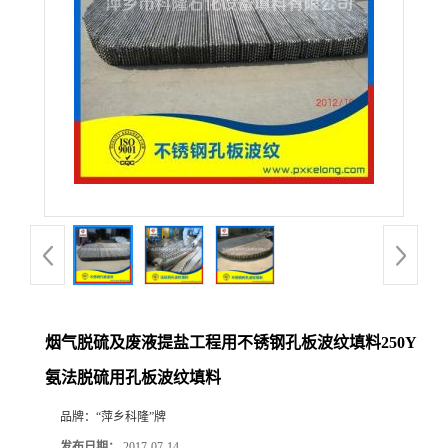
公
司
动
态
产
品
展
烟气脱硫及废液提盐工程用不锈钢孔板波纹填料250Y
氨法脱硫用孔板波纹填料
厅
品牌：
“萍乡科隆”牌
证
发布日期：
2017-07-14