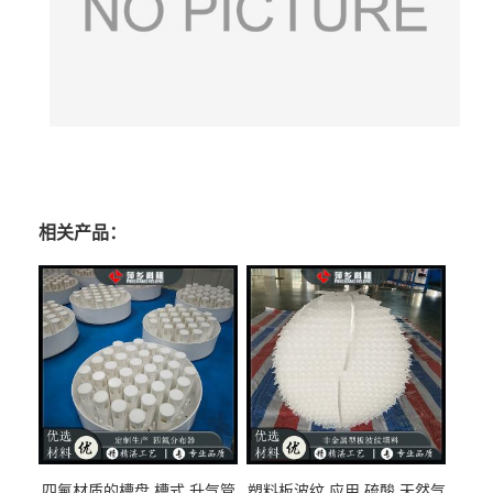
相关产品：
四氟材质的槽盘 槽式 升气管
塑料板波纹 应用 硫酸 天然气