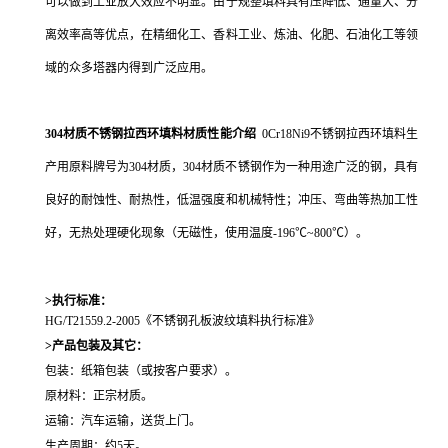
可以做到工业放大效应不明显。由于规整填料具有压降低、通量大、分
离效率高等优点，在精细化工、香料工业、炼油、化肥、石油化工等领
域的众多塔器内得到广泛应用。
304材质不锈钢拉西环填料材质性能介绍
0Cr18Ni9
不锈钢拉西环填料生
产用原料牌号为
304
材质，
304
材质不锈钢作为一种用途广泛的钢，具有
良好的耐蚀性、耐热性，低温强度和机械特性；冲压、弯曲等热加工性
好，无热处理硬化现象（无磁性，使用温度
-196
℃
~800
℃）。
>执行标准：
HG/T21559.2-2005
《不锈钢孔板波纹填料执行标准》
>产品包装及其它：
包装：纸箱包装（或按客户要求）。
原材料：正宗材质。
运输：汽车运输，送货上门。
生产周期：约5天。