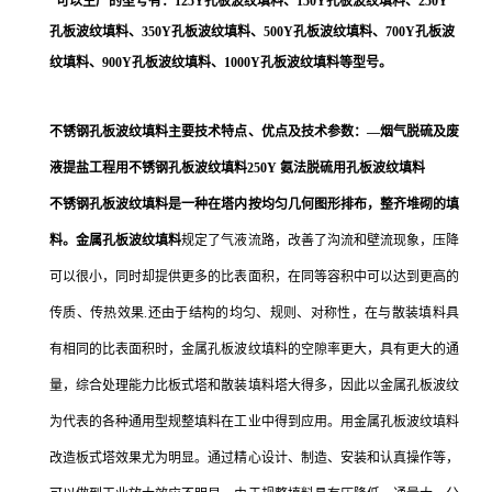
可以生产的型号有：
125Y
孔板波纹填料、
150Y孔板波纹填料、
250Y
孔板波纹填料、
350Y
孔板波纹填料、500Y
孔板波纹填料、700Y
孔板波
纹填料、900Y孔板波纹填料、
1000Y
孔板波纹填料等型号。
不锈钢孔板波纹填料
主要技术特点、优点及技术参数
：—烟气脱硫及废
液提盐工程用不锈钢孔板波纹填料250Y 氨法脱硫用孔板波纹填料
不锈钢孔板波纹填料
是一种在塔内按均匀几何图形排布，整齐堆砌的填
料。金属孔板波纹填料
规定了气液流路，改善了沟流和壁流现象，压降
可以很小，同时却提供更多的比表面积，在同等容积中可以达到更高的
传质、传热效果
.
还由于结构的均匀、规则、对称性，在与散装填料具
有相同的比表面积时，金属孔板波纹填料的空隙率更大，具有更大的通
量，综合处理能力比板式塔和散装填料塔大得多，因此以金属孔板波纹
为代表的各种通用型规整填料在工业中得到应用。用金属孔板波纹填料
改造板式塔效果尤为明显。通过精心设计、制造、安装和认真操作等，