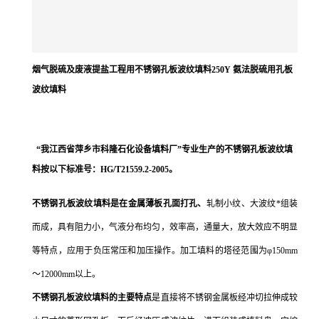
烟气脱硫及废液提盐工程用不锈钢孔板波纹填料250Y 氨法脱硫用孔板
波纹填料
“我江西省萍乡市科隆石化设备填料厂”专业生产的不锈钢孔板波纹填
料按以下标准号：HG/T21559.2-2005。
不锈钢孔板波纹填料
是在金属薄板孔面打孔、
轧制小纹、大波纹*组装
而成，具有阻力小，气液分布均匀，效率高，通量大，放大效应不明显
等特点，应用于负压常压和加压操作。加工填料的塔径范围为φ
150mm
～
12000mm
以上。
不锈钢孔板波纹填料的主要特点
是直接将不锈钢金属板经冲切拉伸成较