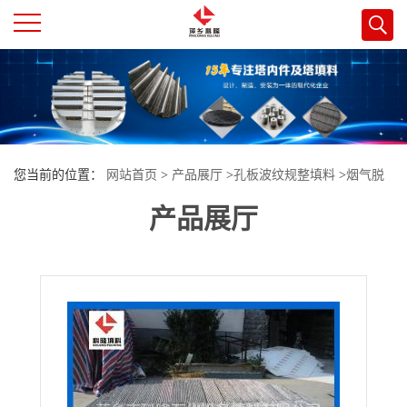
公
司
首
您当前的位置：
网站首页
>
产品展厅
>
孔板波纹规整填料
>
烟气脱
页
产品展厅
硫及废液提盐工程用不锈钢孔板波纹填料250Y 氨法脱硫用孔板波纹
填料
公
司
介
绍