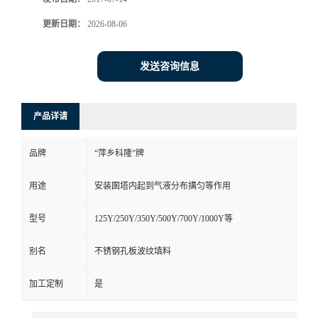
书
更新日期：
2026-08-06
荣
发送咨询信息
誉
产品详请
联
品牌
“萍乡科隆”牌
系
用途
安装圂塔内起到气液分布搆匀等作用
方
型号
125Y/250Y/350Y/500Y/700Y/1000Y等
式
别名
不锈钢孔板波纹填料
在
加工定制
是
线