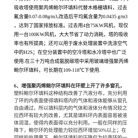
吸收塔使用聚丙烯鲍尔环填料代替木格栅填料，过去
氟含量0.07-0.08g/m3,改造后平均氟含量为0.0435 g/m3
，达到了国家排放标准。过去用4台75KW风机，现仅
用一台100KW风机，大大节省了动力消耗，塔的吸收
率也有所提高；还可以用于废水处理装置中洗涤空气
中的H2S；在空分装置中的空冷塔和水冷塔中也广泛
使用.在三十万吨合成氨脱碳塔中采用玻璃增强聚丙烯
鲍尔环填料，可长期在109-118℃下使用.
6、增强聚丙烯鲍尔环填料在环壁上开了许多窗孔，
塑料鲍尔环填料这种结构改善了汽液分布，充分利用
了环的内表面使得填料塔内的气体和液体能够从窗孔
自由通过，所以填料层内的气体和液体分布情况较之
拉西环有较大的改善，尤其是填料环内表面容易被液
体润湿，使得内表面得以充分利用。一般在同样的压
降下，鲍尔环的处理能力较拉西环增加50%以上；在
同样的处理量下，鲍尔环填料的压降仅为拉西环的一