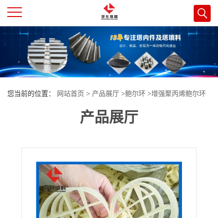
公
司
首
您当前的位置：
网站首页
>
产品展厅
>
鲍尔环
>
增强聚丙烯鲍尔环
页
产品展厅
填料DN16-150高效增强鲍尔环填料
公
司
介
绍