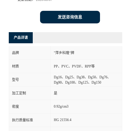
书
发送咨询信息
荣
产品详请
誉
品牌
"萍乡科隆“牌
联
材质
PP、PVC、PVDF、RPP等
系
Dg16、Dg25、Dg38、Dg50、Dg76、
型号
Dg90、Dg100、Dg125、Dg150
方
加工定制
是
式
0.92g/cm3
密度
在
HG 21556.4
执行质量标准
线