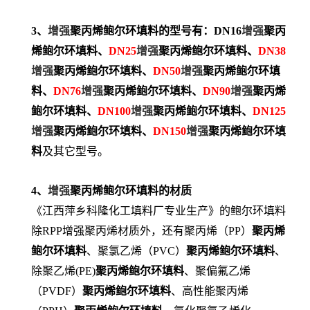
3、
增强
聚丙烯鲍尔环填料
的型号有：
DN16
增强
聚丙
烯鲍尔环填料
、
DN25
增强
聚丙烯鲍尔环填料
、
DN38
增强
聚丙烯鲍尔环填料
、
DN50
增强
聚丙烯鲍尔环填
料
、
DN76
增强
聚丙烯鲍尔环填料
、
DN90
增强
聚丙烯
鲍尔环填料
、
DN100
增强
聚丙烯鲍尔环填料
、
DN125
增强
聚丙烯鲍尔环填料
、
DN150
增强
聚丙烯鲍尔环填
料
及其它型号。
4、
增强
聚丙烯鲍尔环填料的材质
《江西萍乡科隆化工填料厂专业生产》的鲍尔环填料
除RPP增强聚丙烯材质外，还有聚丙烯（PP）
聚丙烯
鲍尔环填料
、聚氯乙烯（PVC）
聚丙烯鲍尔环填料
、
除聚乙烯(PE)
聚丙烯鲍尔环填料
、聚偏氟乙烯
（PVDF）
聚丙烯鲍尔环填料
、高性能聚丙烯