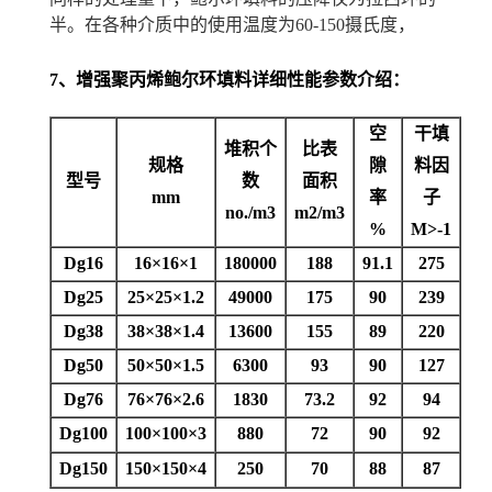
半。在各种介质中的使用温度为60-150摄氏度，
7、增强聚丙烯鲍尔环填料详细性能参数介绍：
空
干填
堆积个
比表
规格
隙
料因
型号
数
面积
mm
率
子
no./m3
m2/m3
%
M>-1
Dg16
16×16×1
180000
188
91.1
275
Dg25
25×25×1.2
49000
175
90
239
Dg38
38×38×1.4
13600
155
89
220
Dg50
50×50×1.5
6300
93
90
127
Dg76
76×76×2.6
1830
73.2
92
94
Dg100
100×100×3
880
72
90
92
Dg150
150×150×4
250
70
88
87