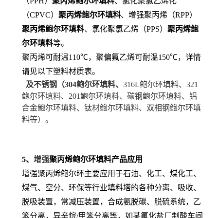
（PPH）
聚丙烯鲍尔环填料
、氯化聚氯乙烯化
（CPVC）
聚丙烯鲍尔环填料
、增强聚丙烯（RPP）
聚丙烯鲍尔环填料
、氯化聚氯乙烯（PPS）
聚丙烯鲍
尔环填料
等。
聚丙烯可耐温110℃，聚偏氟乙烯可耐温150℃，详情
请见以下塑料材质表。
及不锈钢（304鲍尔环填料、
316L鲍尔环填料、321
鲍尔环填料、201鲍尔环填料、碳钢鲍尔环填料、铝
合金鲍尔环填料、钛材鲍尔环填料、双相钢鲍尔环填
料等）。
5、
增强
聚丙烯鲍尔环填料
产品应用
增强聚丙烯鲍尔环主要应用于石油、化工、煤化工、
煤气、空分、环保等行业填料塔的各种分离、吸收、
脱吸装置，常减压装置，合成氨脱碳、脱硫系统，乙
笨分离，异辛烷/甲笨分离等，如某氟化盐厂制酸车间