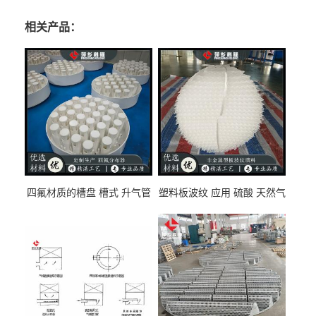
相关产品：
四氟材质的槽盘 槽式 升气管
塑料板波纹 应用 硫酸 天然气
式 圆盘式分布器 萍乡科隆生
废气净化 解吸脱气等
产厂家