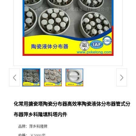
公
司
动
态
产
品
展
化常用搪瓷塔陶瓷分布器高效率陶瓷液体分布器管式分
布器萍乡科隆填料塔内件
厅
品牌：
萍乡科隆牌
证
价格：
￥5000/套