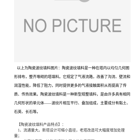
以上为陶瓷波纹填料图片：陶瓷波纹填料
是一种在塔内以均匀几何图
形排布，整齐堆砌的塔填料。它规定了气液流路，改善了沟流、壁流和
润湿性能，降低了阻力，同时提供更多的气液接触面积从而提高了传
质、传热效果。
陶瓷波纹填料
是一种新型规整填料，是由许多具有相同
几何形状的单元体——波纹片相互平行、叠加组成，主要成分有黏土、
石英、长石等。
【陶瓷波纹填料产品特点】：
1、流通量大。新塔设计可缩小直径，老塔改造可大幅度增加处理
量；