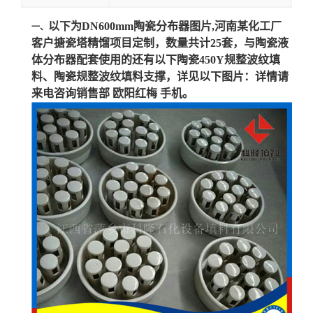
以下为DN600mm陶瓷分布器图片,河南某化工厂
留
一、
客户
搪瓷塔精馏项目定制，数量共计25套，与陶瓷液
体分布器配套使用的还有以下陶瓷450Y规整波纹填
言
料、陶瓷规整波纹填料支撑，详见以下图片：
详情请
来电咨询销售部 欧阳红梅 手机。