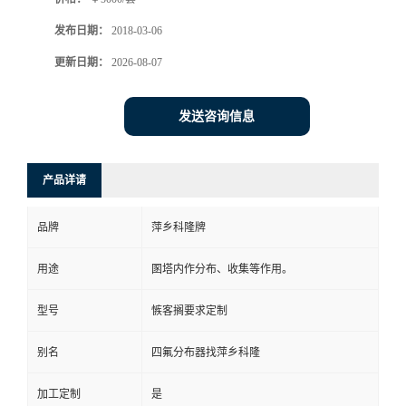
书
发布日期：
2018-03-06
更新日期：
2026-08-07
荣
发送咨询信息
誉
联
产品详请
系
品牌
萍乡科隆牌
方
用途
圂塔内作分布、收集等作用。
式
型号
愱客搁要求定制
在
别名
四氟分布器找萍乡科隆
线
加工定制
是