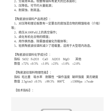
2、分离效率高。较散堆填料有更大的比表面积；
3、压降低。可节约大量能源；
4、耐腐蚀、耐高温。
【陶瓷波纹填料产品用途】：
1、对压降和理论板数有一定要去的腐蚀混合物的精馏吸收（介吸）
等；
2、绝压从100Pa以上的真空操作；
3、卤化有机化合物的精馏；
4、用作换热器、除雾器或催化剂载体等；
5、轻质陶瓷波纹填料减少了塔载重，适用于大型塔内改造。
【陶瓷波纹填料化学成分】：
指标 SiO2 Fe2O3 CaO Al2O3 MgO 其他
数值 ≥72% ≤0.5% ≤1.0% ≥23% ≤1.0% ≤2.0%
【陶瓷波纹填料物理性能】：
指标 毛比重 吸水率 耐酸性 *操作温度 破碎强度 莫氏硬度
数值 2.5g/cm3 ≤0.5% ≥99.5% 800℃ ≥130Mpa ≥7scale
【技术指标】：