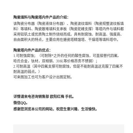
陶瓷填料与陶瓷塔内件产品的介绍：
该
陶瓷分布器（陶瓷液体分布器）、陶瓷波纹填料（陶瓷规整波纹板填
料）等填料、
陶瓷散堆填料支承板（陶瓷驼峰支撑）等塔内件与填料都
采用铝钒土或优质陶土制作烧结而成。具有耐腐蚀、耐高温、强度高、
自由面积大的特点，主要应用在搪瓷塔精馏塔、干燥塔等填料塔中。
陶瓷塔内件产品的优点：
1.可耐强腐蚀；（可耐除*之外的任何的酸性腐蚀，可直接替代四氟、
哈氏合金，钛材，双相钢、316L等价格昂贵不锈钢）；
2.可耐高温（其中四氟支撑可耐腐蚀，但是不能耐高温这克服了四氟不
耐高温的弱点。）
可来图加工也可为客户设计出图定制。
详情请来电咨询销售部 欧阳红梅 手机。
微信QQ。
感谢您浏览本公司的网站，祝您生意兴隆、生活愉快。