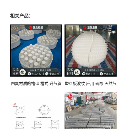
相关产品：
四氟材质的槽盘 槽式 升气管
塑料板波纹 应用 硫酸 天然气
式 圆盘式分布器 萍乡科隆生
废气净化 解吸脱气等
产厂家