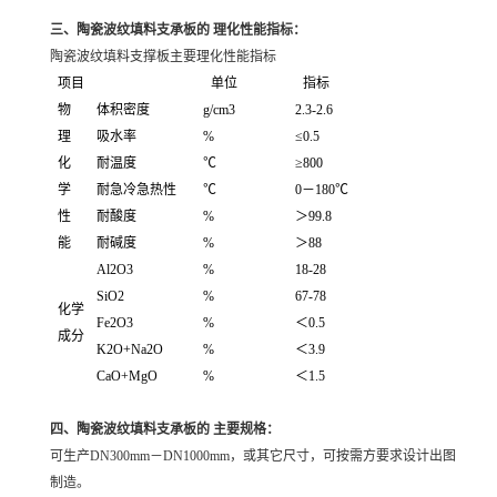
三、
陶瓷波纹填料支承板的
理化性能指标：
陶瓷波纹填料支撑板主要理化性能指标
项目
单位
指标
物
体积密度
g/cm3
2.3-2.6
理
吸水率
%
≤0.5
化
耐温度
℃
≥800
学
耐急冷急热性
℃
0－180℃
性
耐酸度
%
＞99.8
能
耐碱度
%
＞88
Al2O3
%
18-28
SiO2
%
67-78
化学
Fe2O3
%
＜0.5
成分
K2O+Na2O
%
＜3.9
CaO+MgO
%
＜1.5
四、
陶瓷波纹填料支承板的
主要规格
：
可生产DN300
mm
－DN1000mm，或其它尺寸，可按需方要求设计出图
制造。