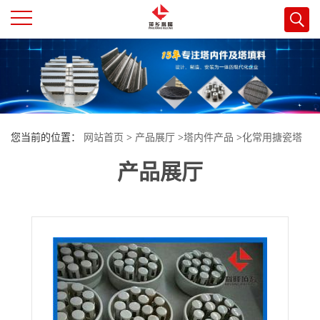
公
司
首
您当前的位置：
网站首页
>
产品展厅
>
塔内件产品
>
化常用搪瓷塔
页
产品展厅
陶瓷分布器高效率陶瓷液体分布器管式分布器萍乡科隆填料塔内件
公
司
介
绍