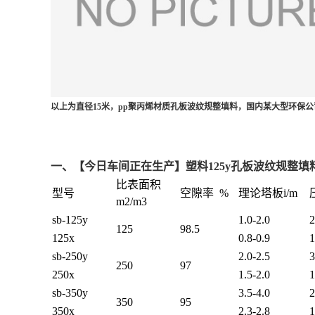
以上为直径15米，pp聚丙烯材质孔板波纹规整填料，国内某大型环保
一、
【今日车间正在生产】塑料125y孔板波纹规整
比表面积
型号
空隙率 %
理论塔板i/m
m2/m3
sb-125y
1.0-2.0
2
125
98.5
125x
0.8-0.9
1
sb-250y
2.0-2.5
3
250
97
250x
1.5-2.0
1
sb-350y
3.5-4.0
2
350
95
350x
2.3-2.8
1