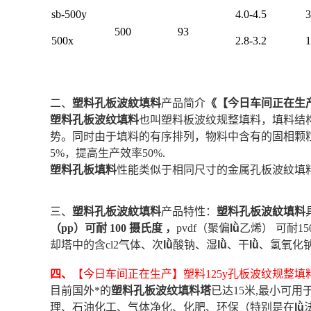
sb-500y
4.0-4.5
3
500
93
500x
2.8-3.2
1
二、
塑料孔板波紋填料
产品简介
《
【今日车间正在生产
塑料孔板波纹填料
也叫塑料板波纹规整填料，填料结
势。同时由于填料的有序排列，物料中含有的固相颗
5%，提高生产效率50%.
塑料孔板填料
性能类似于相同尺寸的金属孔板波紋填
三、
塑料孔板波紋填料
产品特性：
塑料孔板波紋填料
（pp）可耐 100 摄氏度 ，
pvdf（聚偏
lǜ
乙烯） 可耐15
却塔中的含cl2气体、次
lǜ
酸钠、湿
lǜ
、干
lǜ
、氢氧化钠
四、
【今日车间正在生产】塑料125y孔板波纹规整
目前国外*的
塑料孔板波纹填料塔
已达15米,最小可用
理、石油化工、气体净化、化肥、环保（特别是在
lǜ