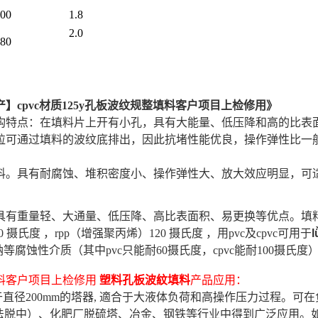
00
1.8
2.0
80
】cpvc材质125y孔板波纹规整填料客户项目上检修用
》
构特点：在填料片上开有小孔，具有大能量、低压降和高的比表
粒可通过填料的波纹底排出，因此抗堵性能优良，操作弹性比一
料。具有耐腐蚀、堆积密度小、操作弹性大、放大效应明显，可
具有重量轻、大通量、低压降、高比表面积、易更换等优点。填
0 摄氏度 ，rpp（增强聚丙烯）120 摄氏度 ，用pvc及cpvc可用于
l
等腐蚀性介质（其中pvc只能耐60摄氏度，cpvc能耐100摄氏
填料客户项目上检修用
塑料孔板波紋填料
产品应用：
于直径200mm的塔器, 適合于大液体负荷和高操作压力过程。可
法脱中）、化肥厂脱硫塔、冶金、钢铁等行业中得到广泛应用。