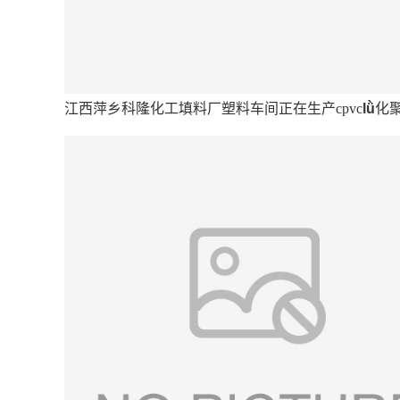
江西萍乡科隆化工填料厂塑料车间正在生产cpvc
lǜ
化