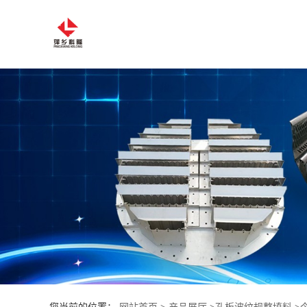
公
司
首
页
公
司
介
绍