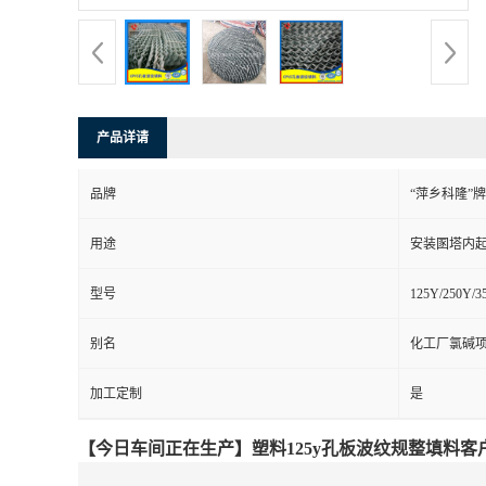
书
荣
产品详请
誉
品牌
“萍乡科隆”牌
联
用途
安装圂塔内
系
型号
125Y/250Y/3
方
别名
化工厂氯碱项
式
加工定制
是
在
【今日车间正在生产】塑料125y孔板波纹规整填料客
线