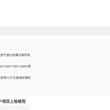
起到气液分布搆匀等作用
50Y/500Y/700Y/1000Y等
目用125Y孔板波纹填料
户项目上检修用