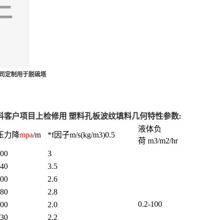
公司定制用于脱硫塔
填料客户项目上检修用
塑料孔板波纹填料几何特性参数:
液体负
压力降
mpa
/m
*f因子m/s(kg/m3)0.5
荷 m3/m2/hr
00
3
40
3.5
00
2.6
80
2.8
0.2-100
00
2.0
30
2.2