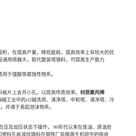
面积，在提高产量，降低能耗，提高效率上有较大的优
般通用塔器大，取代散装塔填料，可提高生产能力
适用于强酸等腐蚀性物系。
料板片上会开小孔，以提高传质效率。
材质聚丙烯
ǜ
碱工业中的cl2碱洗塔、清净塔、中和塔、清净塔、冷
度）。并適于易起泡沫物系。
在负压及加压状态下操作， 90年代以来在炼油、原油处
如塑料孔板波纹填料在钢铁厂盐酸再生机组中的吸收