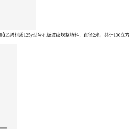
聚
lǜ
乙烯材质125y型号孔板波纹规整填料，直径2米，共计130立