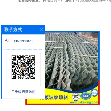
您当前的位置：
网站首页
>
产品展厅
>
孔板波纹规整填料
>
公
司
联系方式
动
手机：
13687998825
态
产
品
展
二维码扫描访问
厅
证