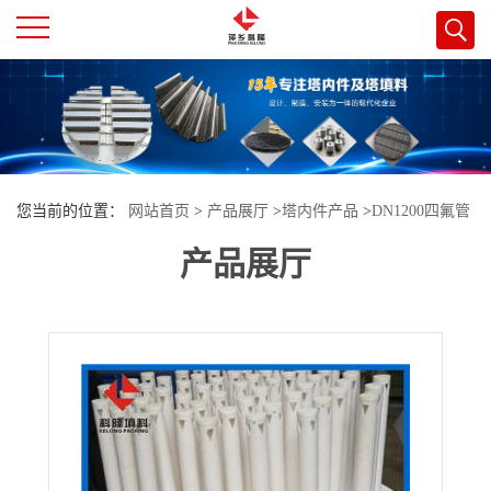
公
司
首
您当前的位置：
网站首页
>
产品展厅
>
塔内件产品
>
DN1200四氟管
页
产品展厅
式分布器聚四氟乙烯液体分布器耐高温耐酸碱
公
司
介
绍