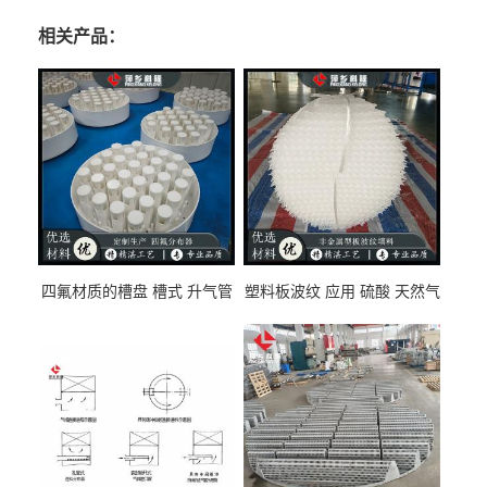
相关产品：
四氟材质的槽盘 槽式 升气管
塑料板波纹 应用 硫酸 天然气
式 圆盘式分布器 萍乡科隆生
废气净化 解吸脱气等
产厂家