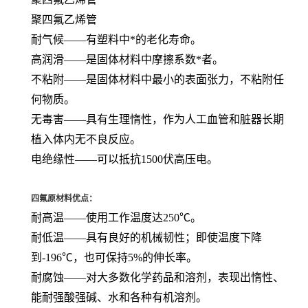
聚四氟乙烯管
耐气候——有塑料中*的老化寿命。
高润滑——是固体材料中摩擦系数*者。
不粘附——是固体材料中最小的表面张力，不粘附任
何物质。
无毒害——具有生理惰性，作为人工血管和脏器长期
植入体内无不良反应。
电绝缘性——可以抵抗1500伏高压电。
四氟原材料优点：
耐高温——使用工作温度达250℃。
耐低温——具有良好的机械韧性；即使温度下降
到-196℃，也可保持5%的伸长率。
耐腐蚀——对大多数化学药品和溶剂，表现出惰性、
能耐强酸强碱、水和各种有机溶剂。