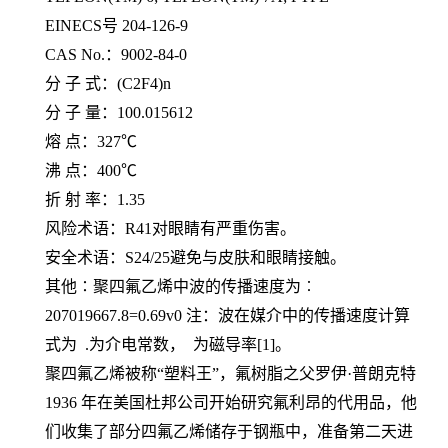
EINECS号 204-126-9
CAS No.：9002-84-0
分 子 式：(C2F4)n
分 子 量：100.015612
熔 点：327℃
沸 点：400℃
折 射 率：1.35
风险术语：R41对眼睛有严重伤害。
安全术语：S24/25避免与皮肤和眼睛接触。
其他∶聚四氟乙烯中波的传播速度为︰
207019667.8=0.69v0 注：波在媒介中的传播速度计算
式为 .为介电常数， 为磁导率[1]。
聚四氟乙烯被称“塑料王”，氟树脂之父罗伊·普朗克特
1936 年在美国杜邦公司开始研究氟利昂的代用品，他
们收集了部分四氟乙烯储存于钢瓶中，准备第二天进