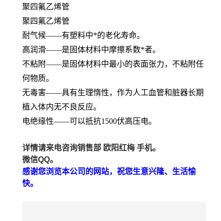
聚四氟乙烯管
聚四氟乙烯管
耐气候——有塑料中*的老化寿命。
高润滑——是固体材料中摩擦系数*者。
不粘附——是固体材料中最小的表面张力，不粘附任
何物质。
无毒害——具有生理惰性，作为人工血管和脏器长期
植入体内无不良反应。
电绝缘性——可以抵抗1500伏高压电。
详情请来电咨询销售部 欧阳红梅 手机。
微信QQ。
感谢您浏览本公司的网站，祝您生意兴隆、生活愉
快。