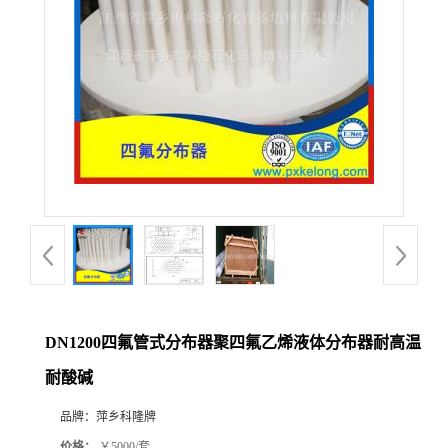
公
司
动
态
产
品
展
DN1200四氟管式分布器聚四氟乙烯液体分布器耐高温
耐酸碱
厅
品牌：
萍乡科隆牌
证
价格：
￥5000/套