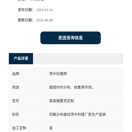
书
发布日期：
2018-03-14
更新日期：
2026-08-09
荣
发送咨询信息
誉
联
产品详请
系
品牌
萍乡科隆牌
方
用途
圂塔内作分布、收集等作用。
式
型号
愱客搁要求定制
在
别名
四氟分布器找萍乡科隆厂家生产直销
线
加工定制
是