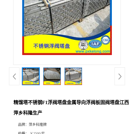
公
司
动
态
产
品
展
精馏塔不锈钢F1浮阀塔盘金属导向浮阀板固阀塔盘江西
萍乡科隆生产
厅
品牌：
萍乡科隆牌
证
价格：
￥2500/套