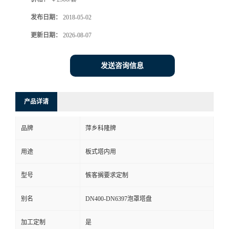
书
发布日期：
2018-05-02
更新日期：
2026-08-07
荣
发送咨询信息
誉
联
产品详请
系
品牌
萍乡科隆牌
方
用途
板式塔内用
式
型号
愱客搁要求定制
在
别名
DN400-DN6397泡罩塔盘
线
加工定制
是