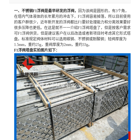
一、不锈钢F1浮阀是最早研发的浮阀，
因为该阀是圆形的，有3个角，
留
在塔内气体液体的长年累月的冲击下，F1浮阀容易掉落，所以目前使用
的客户群很少，近年新开发的浮阀都比F1要好处理能力和分离效果要好
言
很多压降也更低。在这是就不一一介绍F1浮阀塔盘了，但是按客户需求
可F1浮阀供货，但是建议客户在以后改造或者新项目时考虑其它形式塔
盘。
标准规定阀体材料可以选用碳钢、不锈钢或耐酸钢；轻阀厚度为
1.5mm，重约25g，重阀厚度为2mm，重约33g。
F1浮阀塔盘实拍图片如下：