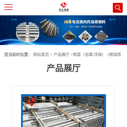
公
司
首
您当前的位置：
网站首页
>
产品展厅
>
塔盘（泡罩/浮阀）
>
精馏塔
页
产品展厅
不锈钢F1浮阀塔盘金属导向浮阀板固阀塔盘江西萍乡科隆生产
公
司
介
绍