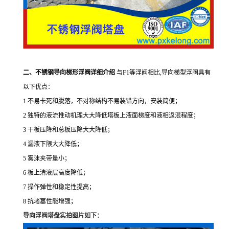
二、不锈钢导向梯形浮阀详细介绍
与F1等浮阀相比,导向梯型浮阀具有
以下优点：
1 不易卡死和脱落，不对称结构不易装错方向，安装简便；
2 独特的液流推动机理大大降低塔板上液面梯度和液相返混程度；
3 干板压降和总板压降大大降低；
4 漏液下限大大降低；
5 雾沫夹带量小；
6 板上清液层高度降低；
7 操作弹性和稳定性提高；
8 抗堵塞性能增强；
导向浮阀塔盘实拍图片如下：