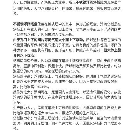
大，压力降较低，而塔板压力较高，所
以
不锈钢浮阀塔板
成为现在最广
泛用的塔板，大型浮阀塔直径可达10米，塔高达83米，塔板有数百块之
多。
不锈钢浮阀塔盘
使用在板式塔中的其中一种形式的塔盘，浮阀塔板是在
塔板上开有较大的孔口，在孔口上装有可随气速大小而上下浮动的阀片
（就是指浮阀），因耐被称为浮阀塔板。
由于孔口上下的阀片可随气速大小而上下浮动，
所以这种塔板在操作的
气量范围内可保持阀孔气速几乎不变，它具有良好的操作性能。浮阀的
种类很多，期形状有圆形，条形及方形，性能亦有些差别，
但大体上都
具有以下优点：
结构简单造价低；因为浮阀塔在塔板上装有很多阀片，但由于阀片结构
简单，直接冲压制造，做起来快，所以制造费和安装费都比较低，约为
泡罩塔的60%-80%，为筛板塔的120%-130%。
塔板效率高；浮阀塔板上，气液接触状态良好，同时由于气体通过塔板
时是以水平方向吹入液层，液沫夹带量少，因为不锈钢浮阀塔板效率
高，比泡罩高10%-15%。
操作弹性大；浮阀可在一定范围内自由浮动，以适应气量的变化，故此
浮阀塔的操作弹性大，在较宽的气速增加不大，因此其塔板阻力也增加
不多。
生产能力大；
；浮阀在塔板上可放的比较多，因此浮阀塔的生产能力要
比泡罩塔及其它塔大20%-40%，接近筛板塔的生产能力。
塔板阻力小；气流通过塔板时，其流路情况比较简单，且当气体流量增
加时，阀片的开度增加，阀孔气速增加不大，因此其塔板阻力也增加不
多。