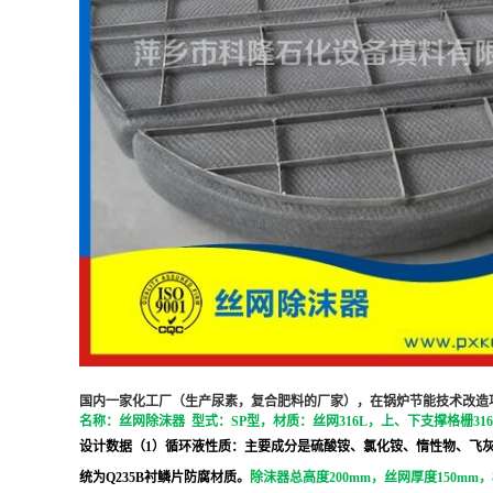
国内一家化工厂（生产尿素，复合肥料的厂家），在锅炉节能技术改造项
名称：丝网除沫器 型式：SP型，材质：丝网316L，上、下支撑格栅3
设计数据（1）循环液性质：主要成分是硫酸铵、氯化铵、惰性物、飞灰；（
统为Q235B衬鳞片防腐材质。
除沫器总高度200mm，丝网厚度150mm，