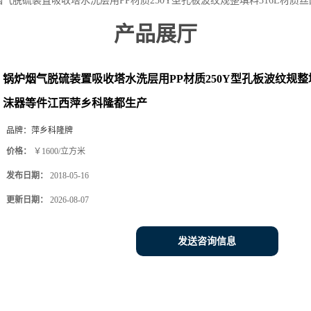
烟气脱硫装置吸收塔水洗层用PP材质250Y型孔板波纹规整填料316L材
产品展厅
锅炉烟气脱硫装置吸收塔水洗层用PP材质250Y型孔板波纹规整填
沫器等件江西萍乡科隆都生产
品牌：
萍乡科隆牌
价格：
￥1600/立方米
发布日期：
2018-05-16
更新日期：
2026-08-07
发送咨询信息