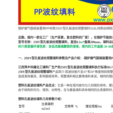
锅炉烟气脱硫装置用PP材质250Y型孔板波纹规整填料316L材质丝网
近期，国内一家化工厂（生产尿素，复合肥料的厂家），在锅炉节能技
型号名称：250Y型孔板波纹规整填料，直径8.2
m
*盘高200mm，填料
的介质是循环液性质：含低浓度硫酸铵的溶液，塔内的工作温度-30~80
一、250Y型孔板波纹规整填料参数及产品介绍：-
锅炉烟气脱硫装置用P
江西萍乡科隆化工填料厂生产的
250Y型孔板波纹规整填料
执行标准HG/T2
250Y型孔板波纹规整填料
产品简介
:因波纹板片呈45°和30°角度
造成液体偏流，影响脱硫效率。规整填料相比散堆填料来说，相同的理
塑料孔板波纹填料产品优点：
它是一种在塔内按均匀几何图形排布，整
由于结构的均匀、规则、对称性，在与散装填料具有相同的比表面积时
塑料孔板波纹填料几何参数介绍：
比表面积
型号
空隙率 %
理论塔板I/m
m2/m3