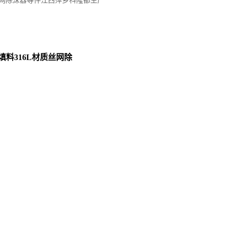
质丝网除沫器等件江西萍乡科隆都生产
料316L材质丝网除