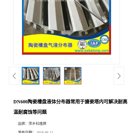
公
司
动
态
产
品
展
DN600陶瓷槽盘液体分布器常用于搪瓷塔内可解决耐高
温耐腐蚀等问题
厅
品牌：
萍乡科隆牌
证
发布日期：
2018-06-11