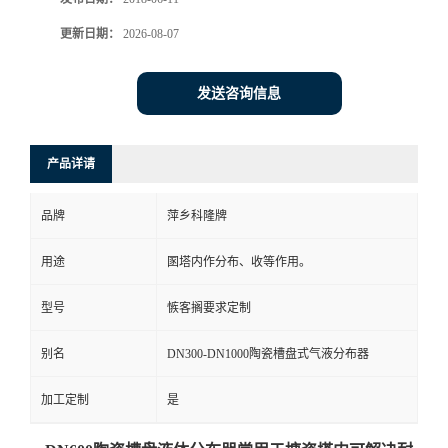
书
更新日期：
2026-08-07
荣
发送咨询信息
誉
产品详请
联
品牌
萍乡科隆牌
系
用途
圂塔内作分布、收等作用。
方
型号
愱客搁要求定制
式
别名
DN300-DN1000陶瓷槽盘式气液分布器
在
加工定制
是
线