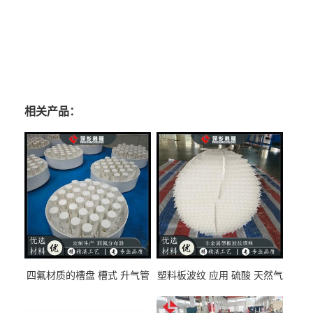
相关产品：
四氟材质的槽盘 槽式 升气管
塑料板波纹 应用 硫酸 天然气
式 圆盘式分布器 萍乡科隆生
废气净化 解吸脱气等
产厂家