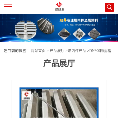
公
司
首
您当前的位置：
网站首页
>
产品展厅
>
塔内件产品
>
DN600陶瓷槽
页
产品展厅
盘液体分布器常用于搪瓷塔内可解决耐高温耐腐蚀等问题
公
司
介
绍