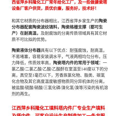
西省萍乡科隆化工厂常年给化工厂，及一些做搪瓷塔
设备厂客户供货，质优价廉，服务好，技术好！
和其它材质的分布器相比，江西省萍乡家生产的
陶瓷
分布器配套陶瓷波纹填料，陶瓷格栅支撑（都可生
产）在耐高温，
及耐腐蚀的分离传质领域具有其它材
质不可比拟的优势。
陶瓷液体分布器
具有以下优点：耐强腐蚀，耐高温，
不易堵塞，容易安装调水平，气液两相均匀分布，压
力降低，传质效率高，
陶瓷塔内件的常用于领域：
一
氯乙酸/二氯乙酸/乙酸/乙酸酐在室温至140度以下的分
离，真空至1毫巴以下，芳香族氯化物、脂类、碳氢
化合物及其它高度温度敏感物质同分异机体的分离，
被盐酸/硫酸/硝酸/三氢化磷/溴化氢/溴等污染的有机溶
剂的再生。
江西萍乡科隆化工填料塔内件厂专业生产填料