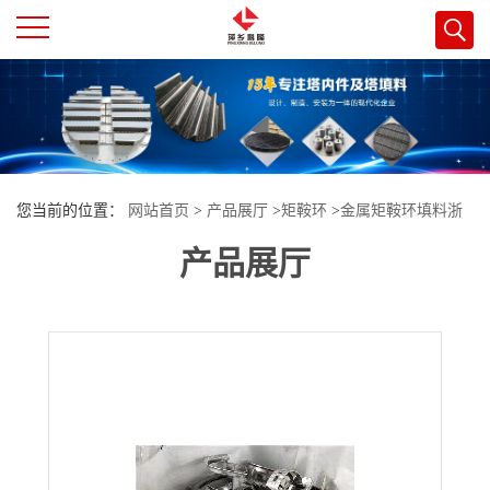
公
司
首
您当前的位置：
网站首页
>
产品展厅
>
矩鞍环
>
金属矩鞍环填料浙
页
产品展厅
江某氟化客户定制包括不锈钢分布器共计120万合同喜讯
公
司
介
绍