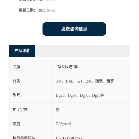
书
更新日期：
2026-08-07
荣
发送咨询信息
誉
产品详请
联
品牌
“萍乡科隆”牌
系
材质
304、316L、321、201、碳钢、铝等
方
型号
Dg25、Dg38、Dg50、Dg76等
式
加工定制
是
在
7.93g/cm3
密度
线
执行质量标准
HG/T21558.1～2