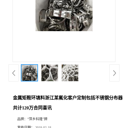
公
司
动
态
产
品
展
金属矩鞍环填料浙江某氟化客户定制包括不锈钢分布器
共计120万合同喜讯
厅
品牌：
“萍乡科隆”牌
证
发布日期：
2019-02-18