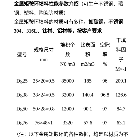
金属矩鞍环填料性能参数介绍
（可生产不锈钢、碳
钢、塑料、陶瓷等材质）
金属矩鞍环填料的材质可有多种
，如碳钢，不锈钢
304、316L、钛材、铝材等，按客户要求
干填
堆积个
比表面
空隙
规格尺寸
料因
型号
数
积
率
mm
子
N0./m3
m2/m3
%
M>-1
Dg25
25×20×0.5
85000
185
96
209.1
Dg38
38×24×0.5
32000
140.4
96.8
126.6
Dg50
50×28×0.8
12000
90.1
97
84.7
Dg76
76×48×1
3320
57.6
97
63.1
（注：以下金属矩鞍环的各种数据，均是以材质为不