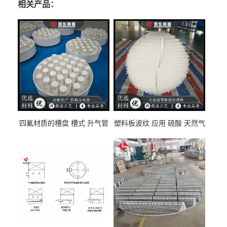
相关产品：
四氟材质的槽盘 槽式 升气管
塑料板波纹 应用 硫酸 天然气
式 圆盘式分布器 萍乡科隆生
废气净化 解吸脱气等
产厂家