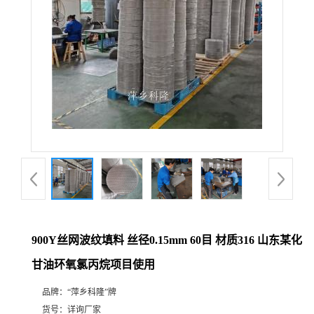
公
司
动
态
产
品
展
900Y丝网波纹填料 丝径0.15mm 60目 材质316 山东某化
甘油环氧氯丙烷项目使用
厅
品牌：
“萍乡科隆”牌
证
货号：
详询厂家