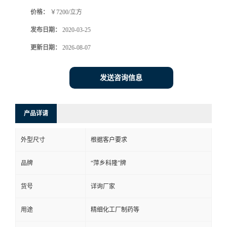
价格：
￥7200/立方
书
发布日期：
2020-03-25
荣
更新日期：
2026-08-07
誉
发送咨询信息
联
产品详请
系
外型尺寸
根据客户要求
方
品牌
“萍乡科隆”牌
式
货号
详询厂家
在
用途
精细化工厂制药等
线