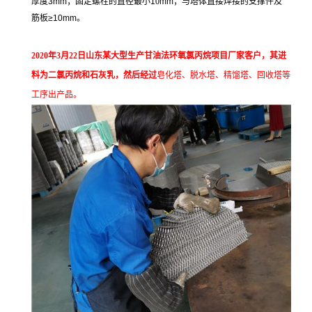
厚度
3mm
；固定螺栓的直径最小
1
0
mm
；与塔体直接焊接的支撑件及
筋板
≥10mm
。
2020年3月22日山东某大型生产
甘油法
环氧氯丙烷项目厂家客户，其
进
料为二氯丙烷和石灰乳
，然后经过
皂化塔、脱水塔、精馏塔、回收塔等
工序出产品。