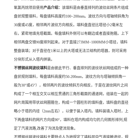
氧氯丙烷项目使用
产品介绍：
该填料是由垂直排列的波纹丝网条片组成
盘状规整填料，每盘填料高度约100~200mm。波纹方向与塔轴倾斜角为
30度或45度，相邻两片波纹方向相反。填料盘直径比塔径小2毫米左
右，紧密地填充塔截面。每盘填料外侧可以有翻边或者直接抱箍。上下
相邻两盘交错90度排列起来。对于直接273MM~1000MM小塔径，填料
整盘装填；对于直径在1米以上的大塔或无法兰结构的塔器，则可采用
分块形式从入塔内拼装。
不锈钢丝网波纹填料
是由彼此平行、垂直排列的波纹状丝网组成的一种
盘状规则填料，每盘填料高度约50-200mm，波纹方向与塔轴倾斜角一
般为30°或45°），相邻两片的波纹倾斜方向相反，于是在波纹网片之间
构成了一个相互交叉以相互贯通的三角形截面的通道网，组装在一起的
网片周围用带状丝网圈箍住，构成一个圆柱形的填料盘，填料盘的直径
略小于塔的内径（2mm左右），以便于装入塔内。填料装填入塔时，上
下两盘填料的网片方向成90°，填料在塔内构成均匀的几何图形排列,规
定了汽液流路,改善了沟流及壁流现象。
不锈钢丝网波纹填料主要特点人为地规定了填料层中气液接触途径，规