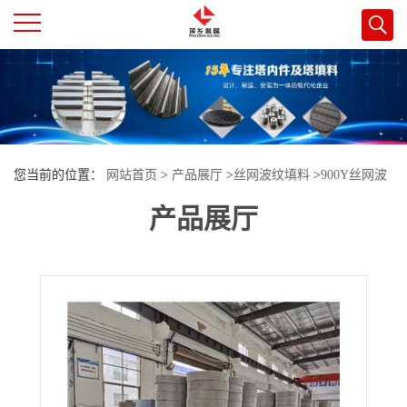
公
司
首
您当前的位置：
网站首页
>
产品展厅
>
丝网波纹填料
>
900Y丝网波
页
产品展厅
纹填料 丝径0.15mm 60目 材质316 山东某化甘油环氧氯丙烷项目使
用
公
司
介
绍