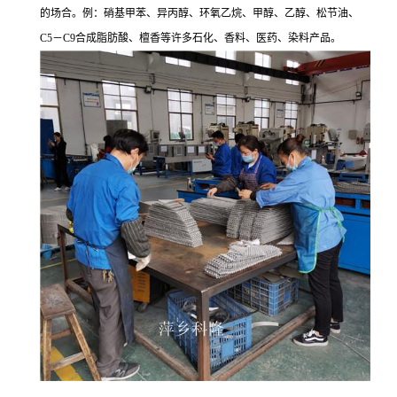
的场合。例：硝基甲苯、异丙醇、环氧乙烷、甲醇、乙醇、松节油、
C5－C9合成脂肪酸、檀香等许多石化、香料、医药、染料产品。