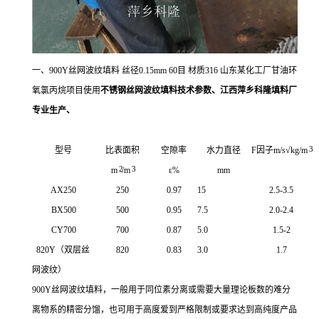
一、900Y丝网波纹填料 丝径0.15mm 60目 材质316 山东某化工厂甘油环
氧氯丙烷项目使用
不锈钢丝网波纹填料技术参数、江西萍乡科隆填料厂
专业生产、
3
型号
比表面积
空隙率
水力直径
F因子m/s√kg/m
2
3
m
/m
ε%
mm
AX250
250
0.97
15
2.5-3.5
BX500
500
0.95
7.5
2.0-2.4
CY700
700
0.87
5.0
1.5-2
820Y（双层丝
820
0.83
3.0
1.7
网波纹）
900Y丝网波纹填料，一般用于同位素分离或需要大量理论板数的难分
离物系的精密分馏，也可用于高度爱到严格限制或要求达到高纯度产品