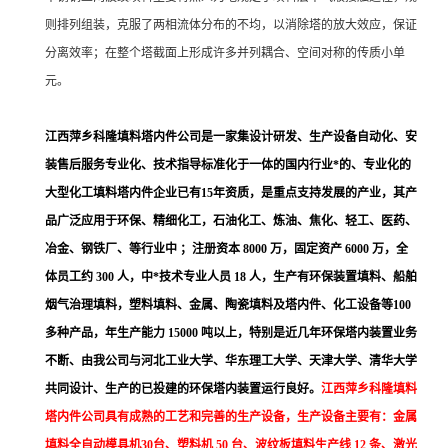
则排列组装，克服了两相流体分布的不均，以消除塔的放大效应，保证
分离效率；在整个塔截面上形成许多并列耦合、空间对称的传质小单
元。
江西萍乡科隆填料塔内件公司是一家集设计研发、生产设备自动化、安
装售后服务专业化、技术指导标准化于一体的国内行业*的、专业化的
大型化工填料塔内件企业已有15年资质，是重点支持发展的产业，其产
品广泛应用于环保、精细化工，石油化工、炼油、焦化、轻工、医药、
冶金、钢铁厂、等行业中 ；注册资本 8000 万，固定资产 6000 万，全
体员工约 300 人，中*技术专业人员 18 人，生产有环保装置填料、船舶
烟气治理填料，塑料填料、金属、陶瓷填料及塔内件、化工设备等100
多种产品，年生产能力 15000 吨以上，特别是近几年环保塔内装置业务
不断、由我公司与河北工业大学、华东理工大学、天津大学、清华大学
共同设计、生产的已投建的环保塔内装置运行良好。
江西萍乡科隆填料
塔内件公司具有成熟的工艺和完善的生产设备，生产设备主要有：金属
填料全自动模具机30台、塑料机 50 台、波纹板填料生产线 12 条、激光