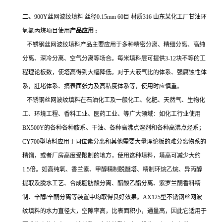
二、
900Y丝网波纹填料 丝径0.15mm 60目 材质316 山东某化工厂甘油环
氧氯丙烷项目使用
产品应用 :
不锈钢丝网波纹填料产品主要应用于多种精密分离、精细分离、高纯
分离、深冷分离、空气分离等场合。每米填料层可提供3-12块不等的工
程理论板数，使塔高得到大幅降低。对于大液气比的体系、强腐蚀性体
系，脏堵体系、搞表面张力及高粘度体系等，使用时应慎重。
不锈钢丝网波纹填料在石油化工及一般化工、化肥、天然气、生物化
工、环境工程、香料工业、医药工业、等广大领域：如化工行业使用
BX500Y的各种各种胺系、干油、各种高沸点溶剂和各种高沸点烃系；
CY700型填料应用于同位素分离和其他需要大量理论板的难分离物系的
精馏，或者厂房高度受限制的地方，使用这种填料，塔高可减少大约
1.5倍。如高纯氧、香兰素、甲醇精制脱醚塔、精制环烷乙烷、异丙醇
提取及脱水工艺、合成脂肪酸分离、醋酸乙酯分离、紫罗兰酮香料精
制、辛醇/辛酮分离等装置中均取得良好效果。AX125型不锈钢丝网波
纹填料的水力直径大，空隙率高，比表面积小，通量高，因此它适用于