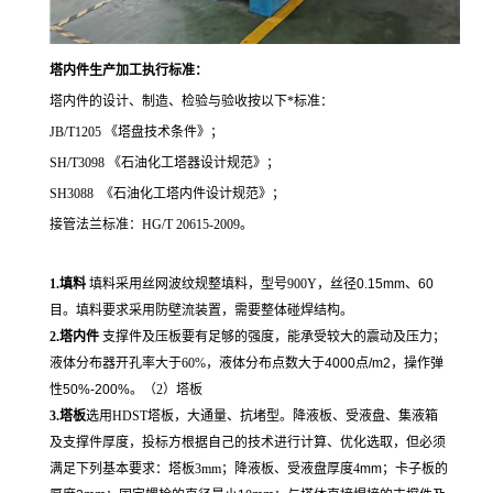
塔内件生产加工执行标准：
塔内件的
设计、
制造、检验与验收按以下
*
标准：
JB/T1205
《塔盘技术条件》；
SH/T3098
《石油化工塔器设计规范》；
SH3088
《石油化工塔内件设计规范》；
接管法兰标准：
HG/T 20615-2009
。
1.填料
填料采用丝网波纹规整填料，型号900Y，丝径
0.15mm
、
60
目。填料要求采用防壁流装置，需要整体碰焊结构。
2.
塔内件
支撑件及压板要有足够的强度，能承受较大的震动及压力；
液体分布器开孔率大于
60%，液体分布点数大于
4000
点
/m2
，操作弹
性
50%-200%
。（2）塔板
3.
塔板
选用HDST塔板，大通量、抗堵型。
降液板、受液盘、集液箱
及支撑件厚度，投标方根据自己的技术进行计算、优化选取，但必须
满足下列基本要求：塔板
3mm；
降液板、受液盘厚度
4
mm
；卡子板的