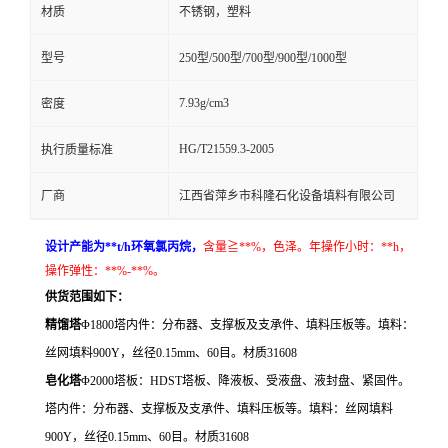
材质
不锈钢，塑料
留
型号
250型/500型/700型/900型/1000型
言
7.93g/cm3
密度
HG/T21559.3-2005
执行质量标准
厂商
江西省萍乡市科隆石化设备填料有限公司
设计产能为**t/h环氧氯丙烷，
含量≧**
%
，色泽。年操作小时：**h，
操作弹性：**%-**%。
供货范围如下：
精馏塔
Φ1800
塔内件：分布器、支撑板及支承件、填料压板等。填料：
丝网填料900Y，丝径0.15mm、60目。材质31608
皂化塔
Φ2000
塔板：HDST塔板、降液板、受液盘、液封盘、紧固件。
塔内件：分布器、支撑板及支承件、填料压板等。填料：丝网填料
900Y，丝径0.15mm、60目。材质31608