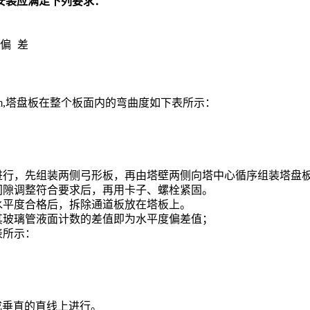
安装应满足下列要求：
偏差
mm,塔盘板在整个板面内的弯曲度如下表所示：
进行，先组装两侧弓形板，再由塔壁两侧向塔中心循序组装塔盘
间隙调整符合要求后，再用卡子、螺栓紧固。
水平度合格后，拆除通道板放在塔板上。
其玻璃管液面计数的差值即为水平度偏差值；
表所示：
成垂直的直线上进行。