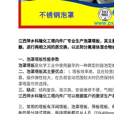
江西萍乡科隆化工塔内件厂专业生产泡罩塔板，其主
触，进行两相之间的质交换，以达到分离液体混合物
一、泡罩塔板性能参数
泡罩塔板
是化学工业中使用最早的一种典型的鼓泡型
二、泡罩塔板其主要优点：
1. 塔板效率高，且在较
靠，操作弹性较大，在负荷变动范围较大时仍然保持较
罩塔盘可供选择。
三、缺点：
结构复杂、造次高、安装维修不便，气相
江西萍乡科隆化工塔内件厂可以根据客户的要求生产
三、常用的塔板有浮阀
塔板
、泡罩
塔板
、筛板
塔板
、
板
的是分块式塔板，每块塔板都可从人孔（DN400mm