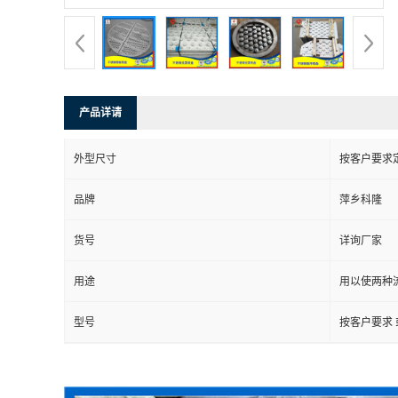
书
荣
产品详请
誉
外型尺寸
按客户要求
联
品牌
萍乡科隆
系
货号
详询厂家
方
用途
用以使两种
式
型号
按客户要求
在
线