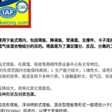
要用于板式塔内，
包括塔板、降液板、受液盘、支撑件、卡子连
或气体混合物组分的目的。塔盘是为了满足馏分、反应、分离的
板式塔板，在蒸馏、吸收等两相传质设备中占有主导地位。
宽的负荷范围内也能保持高效；2. 生产能力较大；3.弹性大，适用
高的效率，能适宜和于多种介质。5.
接触面积大、低气压、低
压降较大，效率比其它塔盘低。
各种形状及材质泡罩。
和舌形
塔板
、浮动喷射式
塔板
、混合型
塔板
等形式一般塔径小于D
或DN500m）中进出，以便于安装检修。