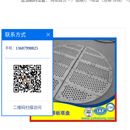
您当前的位置：
网站首页
>
产品展厅
>
塔盘（泡罩/浮阀）
>
公
司
联系方式
动
手机：
13687998825
态
产
品
展
二维码扫描访问
厅
证