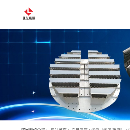
公
司
首
页
公
司
介
绍