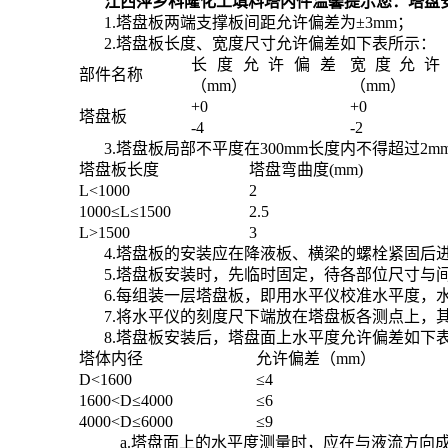
江西萍乡科隆化工填料塔内件温馨提示您：塔盘
1.塔盘板两端支撑板间距允许偏差为±3mm；
2.塔盘板长度、宽度尺寸允许偏差如下表所示：
长度允许偏差
宽度允许
部件名称
（mm）
（mm）
+0
+0
塔盘板
-4
-2
3.塔盘板局部不平度在300mm长度内不得超过2
塔盘板长度
塔盘弯曲度(mm)
L<1000
2
1000≤L≤1500
2.5
L>1500
3
4.塔盘板的安装应在降液板、横梁的螺栓紧固后
5.塔盘板安装时，先临时固定，待各部位尺寸与
6.每组装一层塔盘板，即用水平仪校准水平度，
7.将水平仪的刻度尺下端放在塔盘板各测点上，
8.塔盘板安装后，塔盘面上水平度允许偏差如下
塔体内径
允许偏差（mm）
D<1600
≤4
1600<D≤4000
≤6
4000<D≤6000
≤9
a.塔盘面上的水平度测量时，应在与液流方向