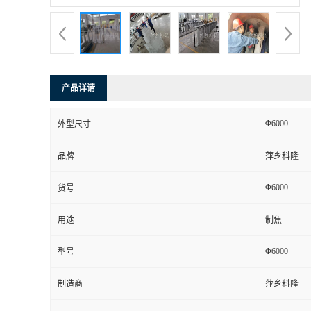
书
荣
产品详请
誉
Φ6000
外型尺寸
联
品牌
萍乡科隆
系
Φ6000
货号
方
用途
制焦
式
Φ6000
型号
在
制造商
萍乡科隆
线