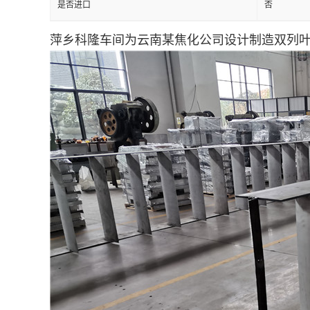
是否进口
否
留
萍乡科隆车间为云南某焦化公司设计制造双列叶片
言