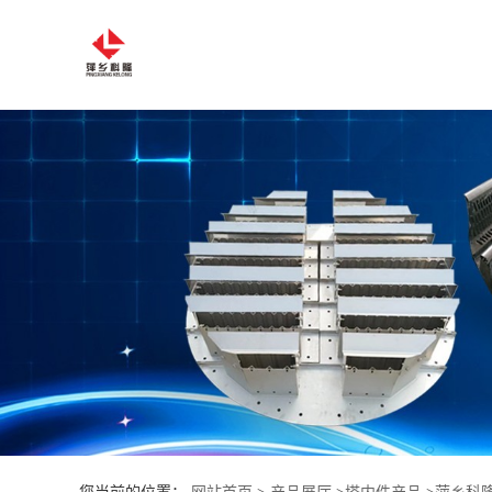
公
司
首
页
公
司
介
绍