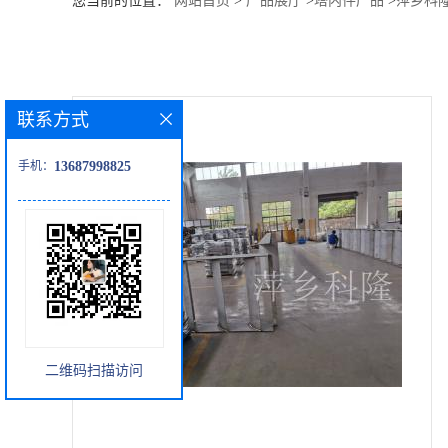
您当前的位置：
网站首页
>
产品展厅
>
塔内件产品
>
萍乡科
公
司
联系方式
动
手机：
13687998825
态
产
品
展
二维码扫描访问
厅
证