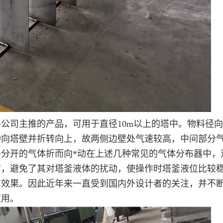
公司主推的产品，可用于直径10m以上的塔中。物料径
冲向塔壁并折转向上，故两侧边壁处气速较高，中间部分
分开的气体折而向*动在上述几种常见的气体分布器中，
布，避免了其对塔釜液体的扰动，使操作时塔釜液位比较
布效果。因此近年来一直受到国内外设计者的关注，并不
应用。