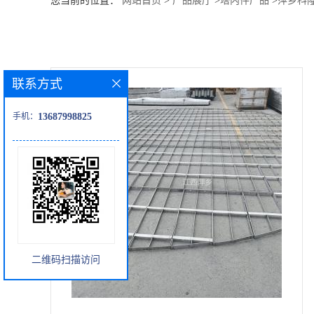
您当前的位置：
网站首页
>
产品展厅
>
塔内件产品
>
萍乡科
公
司
联系方式
动
手机：
13687998825
态
产
品
展
二维码扫描访问
厅
证