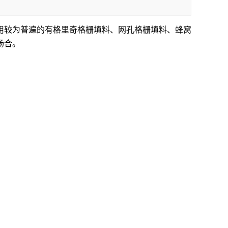
用较为普遍的有格里奇格栅填料、网孔格栅填料、蜂窝
场合。