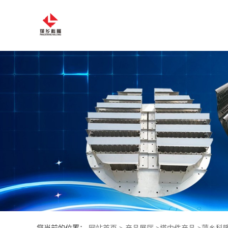
公
司
首
页
公
司
介
绍