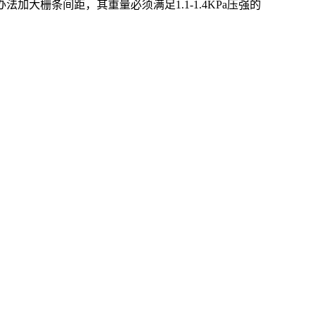
加大栅条间距，其重量必须满足1.1-1.4KPa压强的