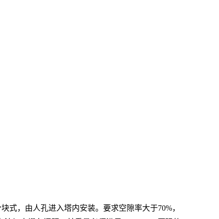
径塔制成分块式，由人孔进入塔内安装。要求空隙率大于70%，