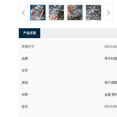
书
荣
产品详请
誉
外型尺寸
DN25\3
联
品牌
萍乡科隆
系
货号
方
用途
用于酒精
式
材质
金属 塑
在
DN25\38\
型号
线