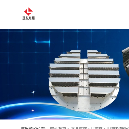
公
司
首
页
公
司
介
绍