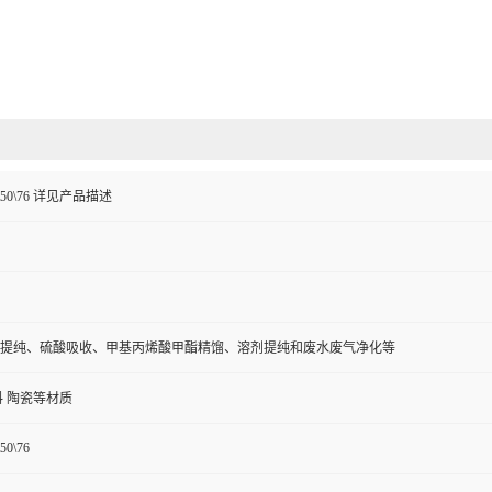
8\50\76 详见产品描述
提纯、硫酸吸收、甲基丙烯酸甲酯精馏、溶剂提纯和废水废气净化等
料 陶瓷等材质
50\76