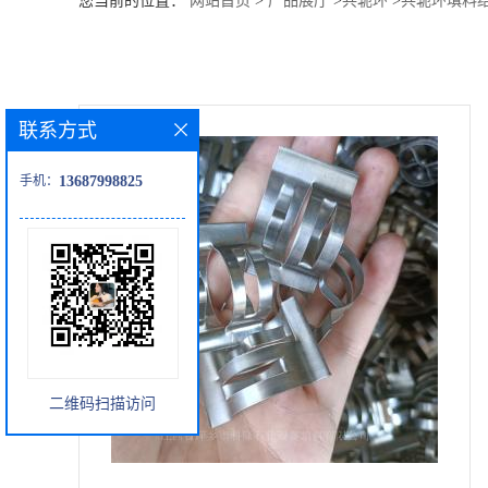
您当前的位置：
网站首页
>
产品展厅
>
共轭环
>
共轭环填料
公
司
联系方式
动
手机：
13687998825
态
产
品
展
二维码扫描访问
厅
证