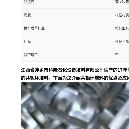
制造商
萍乡科隆
留
密度
根据材质密
言
执行质量标准
按行业标
厂商
萍乡科隆
是否进口
否
江西省萍乡市科隆石化设备填料有限公司生产的17
的共轭环填料。下面为您介绍共轭环填料的优点及应