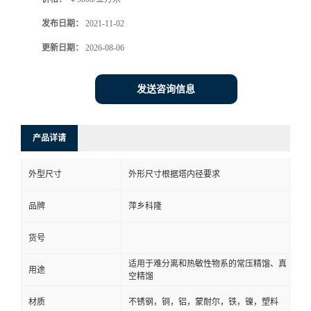
书
发布日期：
2021-11-02
更新日期：
2026-08-06
荣
发送咨询信息
誉
联
产品详请
系
外型尺寸
外形尺寸根据塔内径要求
方
品牌
萍乡科隆
式
货号
适用于难分离和热敏性物系的常压精馏、真
在
用途
空精馏
线
材质
不锈钢，铜，铝，蒙耐尔，铁，镍，塑料