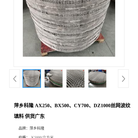
公
司
动
态
产
品
展
萍乡科隆 AX250、BX500、CY700、DZ1000丝网波纹
填料 供货广东
厅
品牌：
萍乡科隆
证
价格：
￥5000/立方米