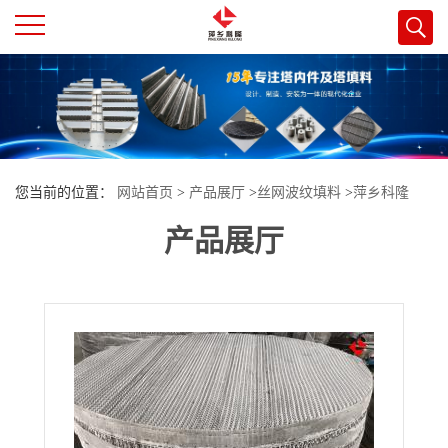
公
司
首
您当前的位置：
网站首页
>
产品展厅
>
丝网波纹填料
>
萍乡科隆
页
产品展厅
AX250、BX500、CY700、DZ1000丝网波纹填料 供货广东
公
司
介
绍