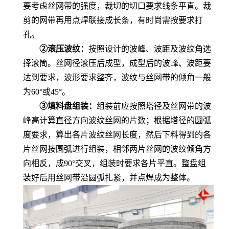
要考虑丝网带的强度，裁切的切口要求线条平直。裁
剪的网带再用点焊联接成长条，有时尚需按要求打
孔。
②滚压波纹：
按照设计的波峰、波距及波纹角选
择滚筒。丝网径滚压后成型，成型后的波峰、波距要
达到要求，波形要求整齐，波纹与丝网带的倾角一般
为
60
°或
45
°。
③填料盘组装：
组装前应按照塔径及丝网带的波
峰高计算直径方向波纹丝网的片数；根据塔径的圆弧
度要求，算出各片波纹丝网长度，然后下料得到的各
片丝网按圆弧进行组装，相邻两片丝网的波纹倾角方
向相反，成
90
°交叉，组装时要求各片平直。整盘组
装好后用丝网带沿圆弧扎紧，并点焊成为整体。