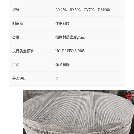
型号
AX250、BX500、CY700、DZ1000
留
制造商
萍乡科隆
言
密度
根据材质密度g/cm3
HG T 21559.3-2005
执行质量标准
厂商
萍乡科隆
是否进口
否