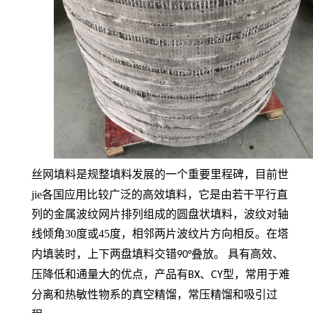
丝网填料是
目前世
规整填料发展的一个重要里程碑，
jie各国应用比较广泛的高效填料，它是由若干平行直
列的金属波纹网片排列组成的圆盘状填料，波纹对轴
线倾角
30
度或
45
度，相邻两片波纹片方向相反。
在塔
内填装时，上下两盘填料交错
90°
叠放。 具有高效、
压降低和通量大的优点，产品有
BX
、
CY
型，常用于难
，
分离和热敏性物系的真空精馏
常压精馏和吸引过