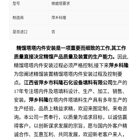
型号
根据塔要求
留
制造商
萍乡科隆
言
是否进口
否
精馏塔塔内件安装是一项重要而细致的工作
,
其工作
质量直接决定
精馏
产品质量及装置的生产能力。
因此
,
精馏塔塔内件安装过程必须严格控制
,
接下来
萍乡科隆
为您阐述
精馏装置精馏塔塔内件安装过程
及
控制要
点。
江西省萍乡市科隆石化设备填料有限公司
生产的
17
年专注塔内件及塔填料设计、生产、加工、销售、
安装。
萍乡科隆
在
塔内件塔填料
生产具有多年生产的
生产经验，品质上精益求精，欢迎来图定制，来电咨
询。本公司一贯奉行，以质量为追求目标，以诚信赢
得客户，以创新谋求发展的宗旨，
愿与国内外客户精
诚合作、互惠互利、共同发展，欢迎新老客户来人，