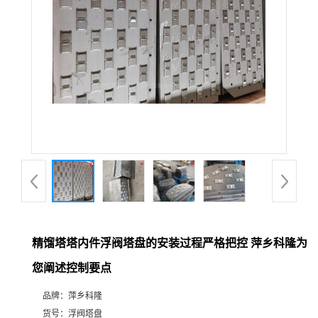
公
司
动
态
产
品
展
精馏塔塔内件浮阀塔盘的安装过程严格把控 萍乡科隆为
您阐述控制要点
厅
品牌：
萍乡科隆
证
货号：
浮阀塔盘