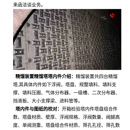
来函洽谈业务。
精馏装置精馏塔塔内件介绍
：
精馏装置共四台精馏
塔
,
其具体内件如下浮阀，塔盘、规整填料、填料支
撑
、
填料压圈
、
气体分布器、
一
级槽、二次分布器、
挡液板、大小支
撑
梁、进料管
等
。
塔内件与图纸的校对
：
开箱检验塔内件塔盘组合件
数、塔盘材质、壁厚、浮阀规格、浮阀数量
、
阀腿高
度
、
单阀测重、塔盘组合件材质、筛孔孔径、筛孔数