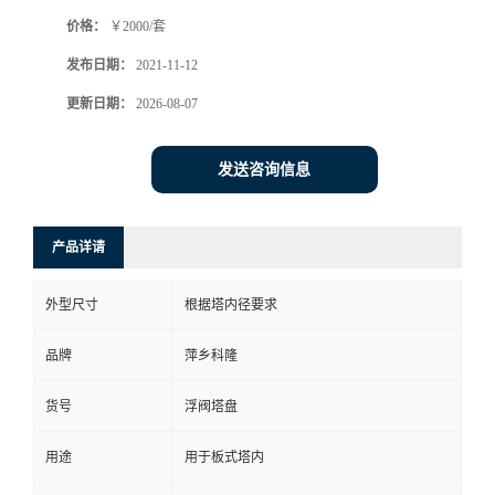
价格：
￥2000/套
书
发布日期：
2021-11-12
荣
更新日期：
2026-08-07
誉
发送咨询信息
联
产品详请
系
外型尺寸
根据塔内径要求
方
品牌
萍乡科隆
式
货号
浮阀塔盘
在
用途
用于板式塔内
线