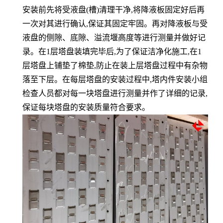
安装前先将受液盘
(
槽
)
清理干净
,
将降液板固定好后再
一次对其进行确认
,
保证其固定牢固。再对降液板与受
液盘的侧隙、底隙、溢流堰高度等进行测量并做好记
录。在
1
层塔盘装填完毕后
,
为了保证洁净化施工
,
在
1
层塔盘上铺垫了棉垫
,
防止在装上层塔盘过程中有杂物
落至下层。在每层塔盘的安装过程中
,
塔内件安装小组
检查人员都对每
一
块塔盘进行测量并作了详细的记录
,
保证每块塔盘的安装质量符合要求。