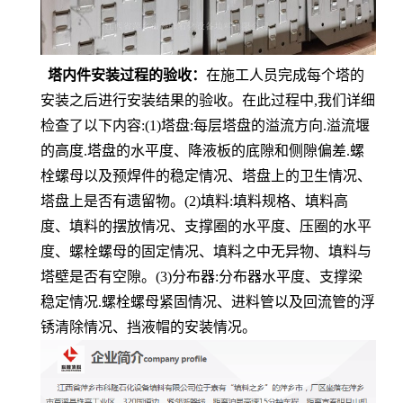
塔内件安装过程的验收
：
在施工人员完成每个塔的
安装之后进行安装结果的验收。在此过程中
,
我们详细
检查了以下内容
:(1)
塔盘
:
每层塔盘的溢流方向
.
溢流堰
的高度
.
塔盘的水平度、降液板的底隙和侧隙偏差
.
螺
栓螺母以及预焊件的稳定情况、塔盘上的卫生情况、
塔盘上是否有遗留物。
(2)
填料
:
填料规格、填料高
度、填料的摆放情况、支撑圈的水平度、压圈的水平
度、螺栓螺母的固定情况、填料之中无异物、填料与
塔壁是否有空隙。
(3)
分布器
:
分布器水平度、支撑梁
稳定情况
.
螺栓螺母紧固情况、进料管以及回流管的浮
锈清除情况、挡液帽的安装情况。