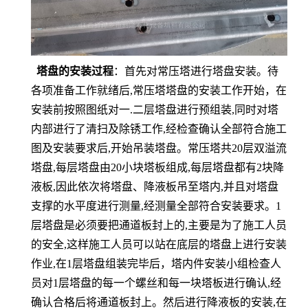
塔盘的安装过程
：
首先对常压塔进行塔盘安装。待
各项准备工作就绪后
,
常压塔塔盘的安装工作开始，在
安装前按照图纸对一
.
二层塔盘进行预组装
,
同时对塔
内部进行了清扫及除锈工作
,
经检查确认全部符合施工
图及安装要求后
,
开始吊装塔盘。常压塔共
20
层双溢流
塔盘
,
每层塔盘由
20
小块塔板组成
,
每层塔盘都有
2
块降
液板
,
因此依次将塔盘、降液板吊至塔内
,
并且对塔盘
支撑的水平度进行测量
,
经测量全部符合安装要求。
1
层塔盘是必须要把通道板封上的
,
主要是为了施工人员
的安全
,
这样施工人员可以站在底层的塔盘上进行安装
作业
,
在
1
层塔盘组装完毕后，塔内件安装小组检查人
员对
1
层塔盘的每一个螺丝和每一块塔板进行确认
,
经
确认合格后将通道板封上。然后进行降液板的安装
,
在