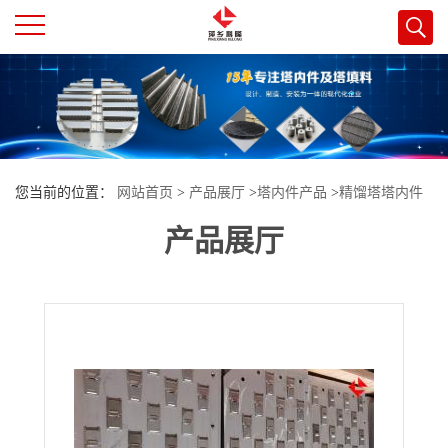
公
司
首
您当前的位置：
网站首页
>
产品展厅
>
塔内件产品
>
精馏塔塔内件
页
产品展厅
浮阀塔盘的安装过程严格把控 萍乡科隆为您阐述控制要点
公
司
介
绍