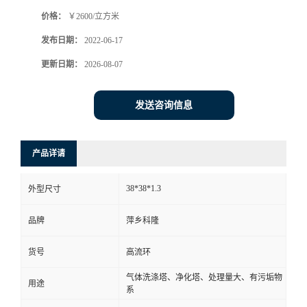
价格：
￥2600/立方米
书
发布日期：
2022-06-17
荣
更新日期：
2026-08-07
誉
发送咨询信息
联
产品详请
系
38*38*1.3
外型尺寸
方
品牌
萍乡科隆
式
货号
高流环
在
气体洗涤塔、净化塔、处理量大、有污垢物
用途
系
线