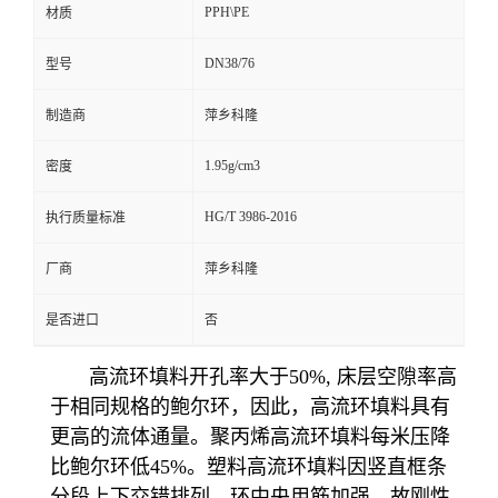
PPH\PE
材质
留
DN38/76
型号
言
制造商
萍乡科隆
1.95g/cm3
密度
HG/T 3986-2016
执行质量标准
厂商
萍乡科隆
是否进口
否
高流环填料开孔率大于50%, 床层空隙率高
于相同规格的鲍尔环，因此，高流环填料具有
更高的流体通量。聚丙烯高流环填料每米压降
比鲍尔环低45%。塑料高流环填料因竖直框条
分段上下交错排列，环中央用筋加强，故刚性