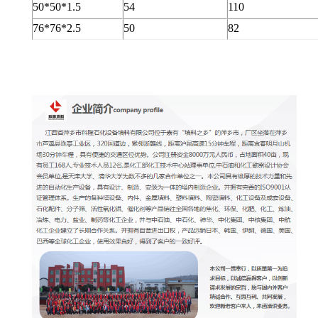
50*50*1.5
54
110
76*76*2.5
50
82