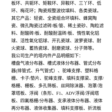
板环、共轭环、矩鞍环、异鞍环、三丫环、低
环、梅花环；陶瓷规整波纹填料、各类瓷球。
其它产品：轻瓷、全瓷组合环填料、蜂窝陶
瓷、微孔陶瓷过滤砖/板/管、稀土瓷砂、陶粒滤
料、耐酸砖/板、耐酸耐温砖/板、惰性氧化铝
球、活性氧化铝球、开孔瓷球、波萝瓷球、耐
火瓷球、蓄热瓷球、耐磨瓷球、分子筛等。
我公司生产的塔内件产品明细如下：
槽盘气液分布器、槽式液体分布器、管式分布
器(排管式、升气管式）、驼峰支撑、塑料格
栅、卡子/垫片、驼峰支撑、填料支撑梁、支撑/
格栅、栅板、多孔筛板、丝网除沫器、泡罩/泡
罩塔板、浮阀（条形、F1、ADV浮阀/浮阀塔
板、四氟格栅/分布器、支承液体分布器、液体
再分布器、液体收集器、填料支撑板、折流板