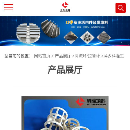
公
司
首
您当前的位置：
网站首页
>
产品展厅
>
高流环/拉鲁环
>
萍乡科隆生
页
产品展厅
产PE高流环DN38交流环填料 PPH高流环DN76鲍尔环填料供货山东
公
司
介
绍