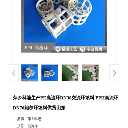
公
司
动
态
产
品
展
萍乡科隆生产PE高流环DN38交流环填料 PPH高流环
DN76鲍尔环填料供货山东
厅
品牌：
萍乡科隆
证
货号：
高流环