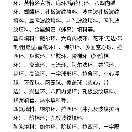
环、英特洛克斯、扁环/梅花扁环、八四内弧
环、蝴蝶环；孔板波纹填料、波中波孔板波纹
填料、丝网波纹填料、刺孔波纹填料、网孔波
纹填料、金属斜管（蜂窝）填料等。
塑料填料：鲍尔环、六角内棱环、花环(无边/带
刺/阻燃型/雪花环）、海尔环、多面空心球、拉
西环、矩鞍环、异鞍环、阶梯环（短阶梯
环）、交流环、高流环、阿尔法环、共轭环、
扁环、高流环、十字球形环、拉鲁环、空心浮
球、环保球、网笼球、覆盖球（实心，带
边）、兴星环、八四内弧环；孔板波纹填料、
蜂窝斜管、淋水填料等。
四氟填料：鲍尔环、拉西环（冲孔及波纹拉西
环）、阶梯环；孔板波纹填料。
陶瓷填料：鲍尔环、阶梯环、拉西环、十字隔