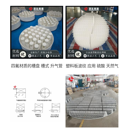
四氟材质的槽盘 槽式 升气管
塑料板波纹 应用 硫酸 天然气
式 圆盘式分布器 萍乡科隆生
废气净化 解吸脱气等
产厂家