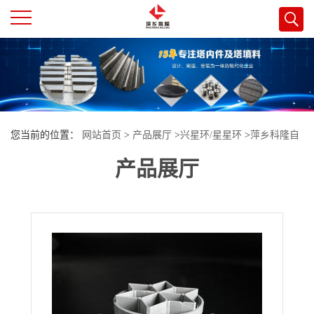
公
司
首
您当前的位置：
网站首页
>
产品展厅
>
兴星环/星星环
>
萍乡科隆自
页
产品展厅
产自销 塑料 兴星环填料产品 CPVC兴星环应用于吸收塔
公
司
介
绍