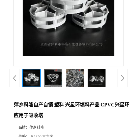
公
司
动
态
产
品
展
萍乡科隆自产自销 塑料 兴星环填料产品 CPVC兴星环
应用于吸收塔
厅
品牌：
萍乡科隆
证
价格：
￥1350/立方米