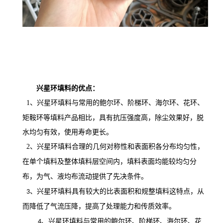
兴星环
填料
的优点：
1
、
填料
与常用的鲍尔环、阶梯环、海尔环、花环、
兴星环
矩鞍环等填料产品相比，具有抗压强度高，除尘效果好，脱
水均匀有效，使用寿命
更
长
。
2
、
填料
兴星环
合理的几何对称性和表面积各分布均匀性，
在单个填料及整体填料层空间内，填料表面均能较均匀分
布，为气、液均布流动提供了先决条件。
填料
3
、兴星环
具有较大的比表面积和规整填料这特点，从
而降低了气流压降，提高了处理能力和传质效率。
填料
与常用的鲍尔环、阶梯环、海尔环、花
4
、兴星环