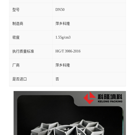
DN50
型号
留
制造商
萍乡科隆
言
1.55g/cm3
密度
HG/T 3986-2016
执行质量标准
厂商
萍乡科隆
是否进口
否