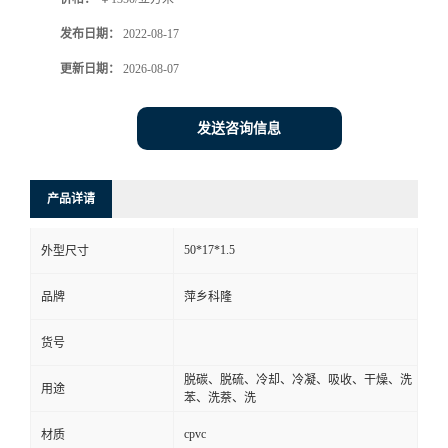
书
发布日期：
2022-08-17
更新日期：
2026-08-07
荣
发送咨询信息
誉
联
产品详请
系
50*17*1.5
外型尺寸
方
品牌
萍乡科隆
式
货号
脱碳、脱硫、冷却、冷凝、吸收、干燥、洗
在
用途
苯、洗萘、洗
cpvc
线
材质