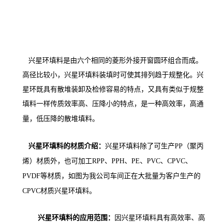
兴星环填料是由六个相同的菱形
外
接开窗圆环组合而成。
高径比较小，兴星环填料装填时可使
其
排列趋于规整化
。兴
星环既
具有散堆装卸及检修容易的特点，又具有
类似于
规整
填料
一样
传质效率高、压降小的特点，是一种高效率
，
高通
的散堆填料。
量，低压降
兴星环
填料
的材质介绍：
填料
了可生产
PP
（
兴星环
除
聚丙
）材质
RPP
PPH
PE
PVC
CPVC
烯
外，也可加工
、
、
、
、
、
PVDF
材质，如图为我公司车间正在大批量为客户生产的
等
CPVC
材质兴星环填料。
兴星环
填料
的应用范围：
因
填料具有
兴星环
高效率、高