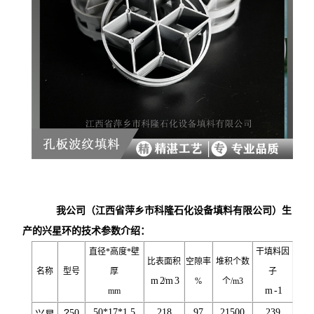
我公司（江西省萍乡市科隆石化设备填料有限公司）生
产的兴星环的技术参数介绍：
直径
*
高度
*
壁
干填料因
比表面积
空隙率
堆积个数
名称
型号
厚
子
m
2
m
3
/
%
个
/m
3
m
-1
mm
?
50*17*1.5
218
97
21500
239
50