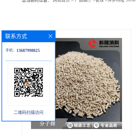
您当前的位置：
网站首页
>
产品展厅
>
瓷球
>
萍乡科隆 3A\4
公
司
联系方式
动
手机：
13687998825
态
产
品
展
二维码扫描访问
厅
证