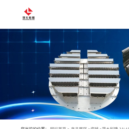
公
司
首
页
公
司
介
绍