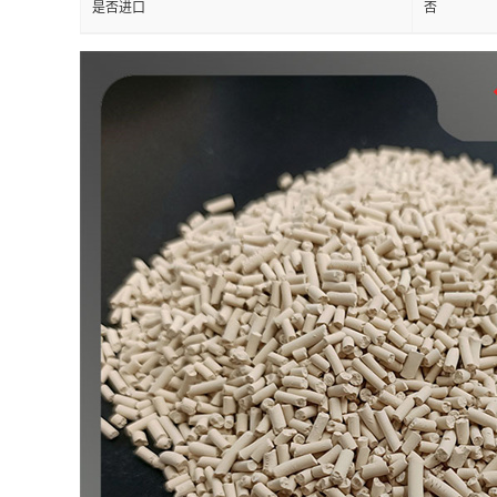
是否进口
否
留
言