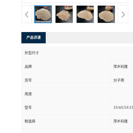
书
荣
产品详请
誉
外型尺寸
联
品牌
萍乡科隆
系
货号
分子筛
方
用途
式
3A\4A\5A\1
型号
在
制造商
萍乡科隆
线