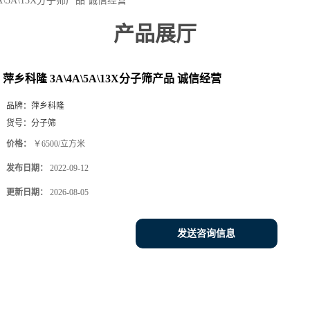
A\5A\13X分子筛产品 诚信经营
产品展厅
萍乡科隆 3A\4A\5A\13X分子筛产品 诚信经营
品牌：
萍乡科隆
货号：
分子筛
价格：
￥6500/立方米
发布日期：
2022-09-12
更新日期：
2026-08-05
发送咨询信息