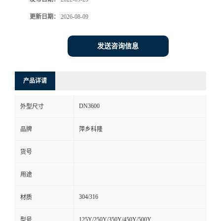
书
更新日期：
2026-08-09
荣
发送咨询信息
誉
产品详请
联
DN3600
外型尺寸
系
品牌
萍乡科隆
方
货号
式
用途
在
304/316
材质
线
125Y/250Y/350Y/450Y/500Y
型号