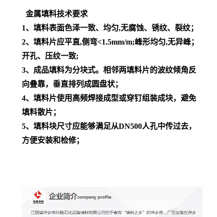
金属填料技术要求
1
、
填料表面色泽一致、均匀
,
无腐蚀、锈纹、裂纹
；
2
、
填料片应平直
,
侧弯
<1.5mm/m;
峰形均匀
,
无异峰
；
开孔、压纹一致
;
3
、
成品填料为分块式。相邻两填料片的波纹倾角反
向叠靠，垂直排列成圆盘状
；
4
、
填料片使用高频焊接成型或穿钉组装成块，避免
填料散片
；
5
、
填料块尺寸应能够满足从
DN500
人孔中传过去，
方便安装和检修
；