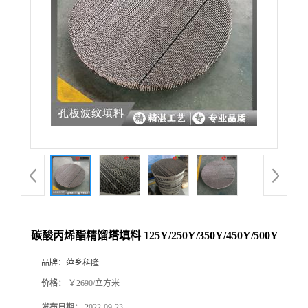
公
司
动
态
产
品
展
碳酸丙烯酯精馏塔填料 125Y/250Y/350Y/450Y/500Y
厅
品牌：
萍乡科隆
价格：
￥2690/立方米
证
发布日期：
2022-09-23