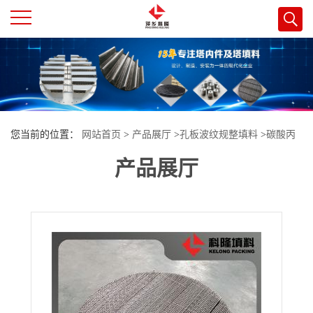
公
司
首
您当前的位置：
网站首页
>
产品展厅
>
孔板波纹规整填料
>
碳酸丙
页
产品展厅
烯酯精馏塔填料 125Y/250Y/350Y/450Y/500Y
公
司
介
绍