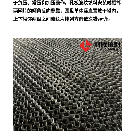
于负压、常压和加压操作。孔板波纹
填料安装时相邻
两网片的倾角反向叠靠，圆盘单体竖直置放于塔内，
上下相邻两盘之间波纹片排列方向依次错
90°角。