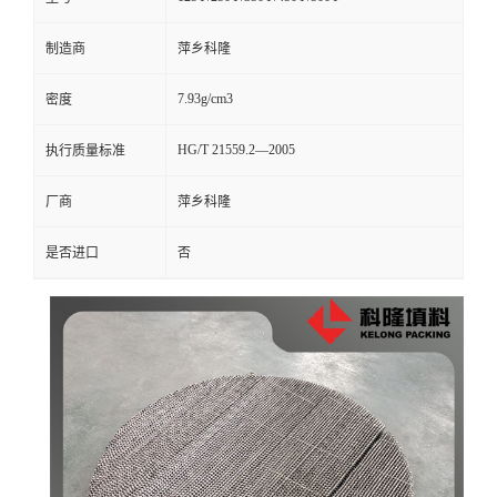
留
制造商
萍乡科隆
言
7.93g/cm3
密度
HG/T 21559.2—2005
执行质量标准
厂商
萍乡科隆
是否进口
否