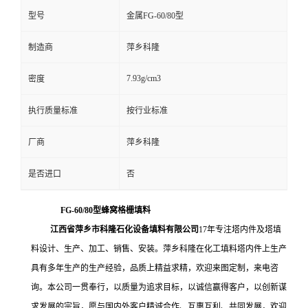
型号
金属FG-60/80型
留
制造商
萍乡科隆
言
7.93g/cm3
密度
执行质量标准
按行业标准
厂商
萍乡科隆
是否进口
否
FG-60/80型蜂窝格栅填料
江西省萍乡市科隆石化设备填料有限公司
17
年专注塔内件及塔填
料设计、生产、加工、销售、安装。萍乡科隆在化工填料塔内件上生产
具有多年生产的生产经验，品质上精益求精，欢迎来图定制，来电咨
询。本公司一贯奉行，以质量为追求目标，以诚信赢得客户，以创新谋
求发展的宗旨，愿与国内外客户精诚合作、互惠互利、共同发展，欢迎