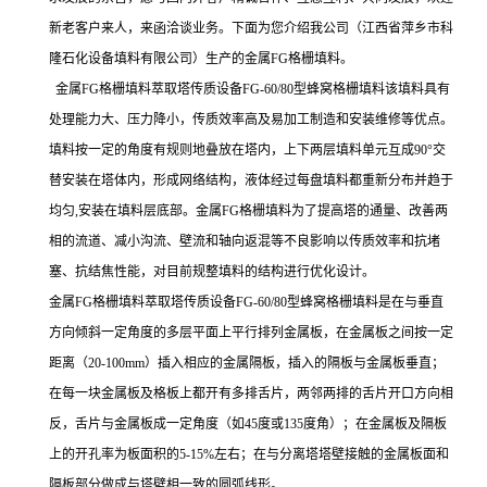
新老客户来人，来函洽谈业务。
下面为您介绍我公司（江西省萍乡市科
隆石化设备填料有限公司）生产的金属
FG
格栅填料
。
金属
FG
格栅填料萃取塔传质设备
FG-60/80
型蜂窝格栅填料该填料具有
处理能力大、压力降小，传质效率高及易加工制造和安装维修等优点。
填料按一定的角度有规则地叠放在塔内，上下两层填料单元互成
90
°交
替安装在塔体内，形成网络结构，液体经过每盘填料都重新分布并趋于
均匀
,
安装在填料层底部。金属
FG
格栅填料为了提高塔的通量、改善两
相的流道、减小沟流、壁流和轴向返混等不良影响以传质效率和抗堵
塞、抗结焦性能，对目前规整填料的结构进行优化设计。
金属
FG
格栅填料萃取塔传质设备
FG-60/80
型蜂窝格栅填料是在与垂直
方向倾斜一定角度的多层平面上平行排列金属板，在金属板之间按一定
距离（
20-100mm
）插入相应的金属隔板，插入的隔板与金属板垂直；
在每一块金属板及格板上都开有多排舌片，两邻两排的舌片开口方向相
反，舌片与金属板成一定角度（如
45
度或
135
度角）；在金属板及隔板
上的开孔率为板面积的
5-15%
左右；在与分离塔塔壁接触的金属板面和
隔板部分做成与塔壁相一致的圆弧线形。