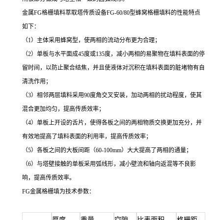
金属
FG
格栅填料萃取塔传质设备
FG-60/80
型蜂窝格栅填料的性能特点
如下：
（
1
）主体采用蜂窝型，使两相的流动分布更为合理；
（
2
）单板与水平面成
45
度或
135
度，减小两相的易聚物在填料表面的停
留时间，以防止聚合结焦，并且使液体对沉积在填料表面的脏堵物有自
清洗作用；
（
3
）相邻两层填料采用
90
度角交叉安装，加动两相的扰动程度，使其
混合更加均匀，提高传质效率；
（
4
）单板上开设的舌片，使得各板之间的两相物质交换更加充分，并
有效地提高了填料表面的利用率，提高传质效率；
（
5
）各板之间的大板间距（
60-100mm
）大大提高了两相的通量；
（
6
）与塔壁接触的单板采用弧线形，减小壁流和轴向返混等不良影
响，提高传质效率。
FG
金属格栅填为技术参数：
厚度
重量
空隙
比表面积
格栅距