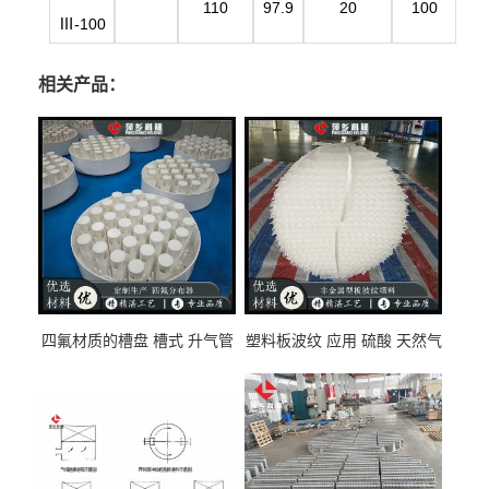
110
97.9
20
100
Ⅲ-100
相关产品：
四氟材质的槽盘 槽式 升气管
塑料板波纹 应用 硫酸 天然气
式 圆盘式分布器 萍乡科隆生
废气净化 解吸脱气等
产厂家