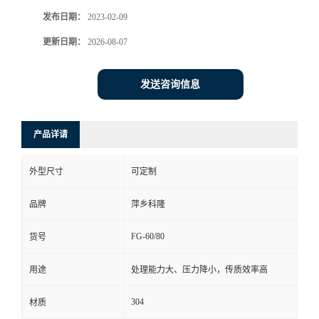
发布日期：
2023-02-09
书
更新日期：
2026-08-07
荣
发送咨询信息
誉
联
产品详请
系
外型尺寸
可定制
方
品牌
萍乡科隆
FG-60/80
货号
式
用途
处理能力大、压力降小，传质效率高
在
304
材质
线