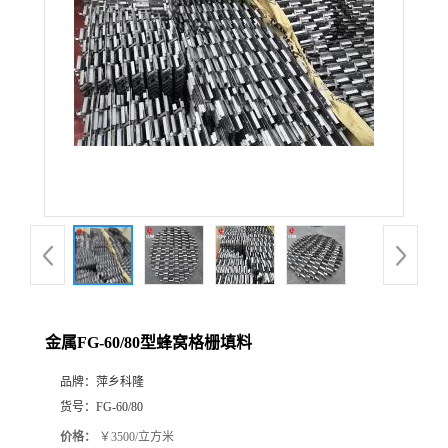
公
司
动
态
产
品
展
金属FG-60/80型蜂窝格栅填料
厅
品牌：
萍乡科隆
货号：
FG-60/80
证
价格：
￥3500/立方米