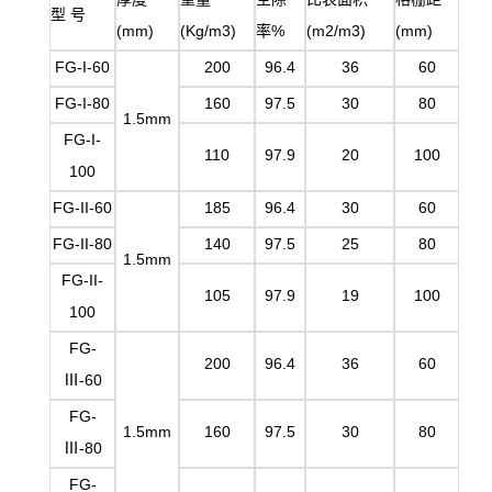
型
号
(mm)
(Kg/m3)
率
%
(m2/m3)
(mm)
FG-I-60
200
96.4
36
60
FG-I-80
160
97.5
30
80
1.5mm
FG-I-
110
97.9
20
100
100
FG-II-60
185
96.4
30
60
FG-II-80
140
97.5
25
80
1.5mm
FG-II-
105
97.9
19
100
100
FG-
200
96.4
36
60
Ⅲ-60
FG-
1.5mm
160
97.5
30
80
Ⅲ-80
FG-