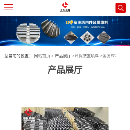
公
司
首
您当前的位置：
网站首页
>
产品展厅
>
环保装置填料
>
金属FG-
页
产品展厅
60/80型蜂窝格栅填料
公
司
介
绍