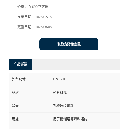
价格：
￥630/立方米
书
发布日期：
2023-02-15
荣
更新日期：
2026-08-06
誉
发送咨询信息
联
产品详请
系
DN1600
外型尺寸
方
品牌
萍乡科隆
式
货号
孔板波纹填料
在
用途
用于精馏塔等填料塔内
线