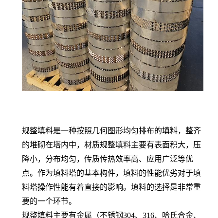
规整填料是一种按照几何图形均匀排布的填料，整齐
的堆砌在塔内中，
材质
规整填料主要有表面积大，压
降小，
分布
均匀，传质传热效率高、应用
广泛
等优
点。作为填料塔的基本构件，填料的性能优劣对于填
料塔操作性能有着直接的影响。填料
的
选择是非常重
要的一个环节。
规整填料
主要有金属（不锈钢
304
、
316
、哈氏合金、