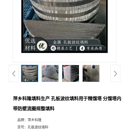
公
司
动
态
产
品
展
萍乡科隆填料生产 孔板波纹填料用于精馏塔 分馏塔内
带防壁流圈规整填料
厅
品牌：
萍乡科隆
证
货号：
孔板波纹填料