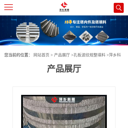
公
司
首
您当前的位置：
网站首页
>
产品展厅
>
孔板波纹规整填料
>
萍乡科
页
产品展厅
隆填料生产 孔板波纹填料用于精馏塔 分馏塔内 带防壁流圈规整填料
公
司
介
绍