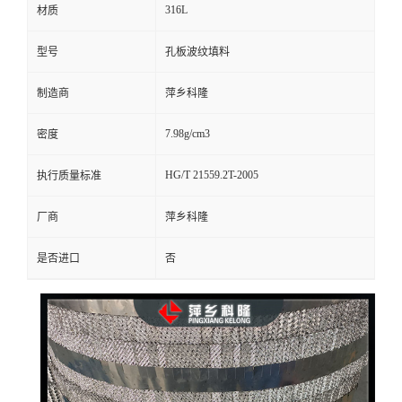
316L
材质
留
型号
孔板波纹填料
言
制造商
萍乡科隆
7.98g/cm3
密度
HG/T 21559.2T-2005
执行质量标准
厂商
萍乡科隆
是否进口
否