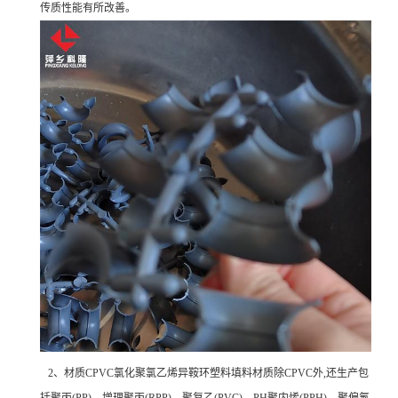
传质性能有所改善。
2、材质CPVC氯化聚氯乙烯异鞍环塑料填料材质除CPVC外,还生产包