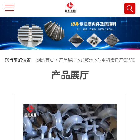
公
司
首
您当前的位置：
网站首页
>
产品展厅
>
异鞍环
>
萍乡科隆自产CPVC
页
产品展厅
异鞍环散堆填料
公
司
介
绍