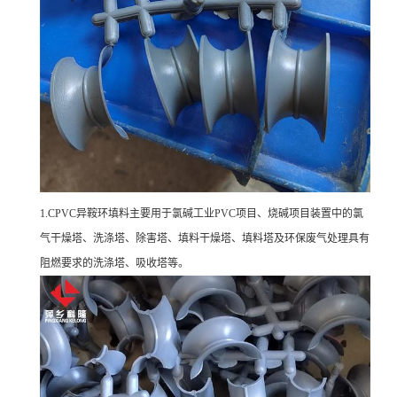
1.CPVC异鞍环填料主要用于氯碱工业PVC项目、烧碱项目装置中的氯
气干燥塔、洗涤塔、除害塔、填料干燥塔、填料塔及环保废气处理具有
阻燃要求的洗涤塔、吸收塔等。