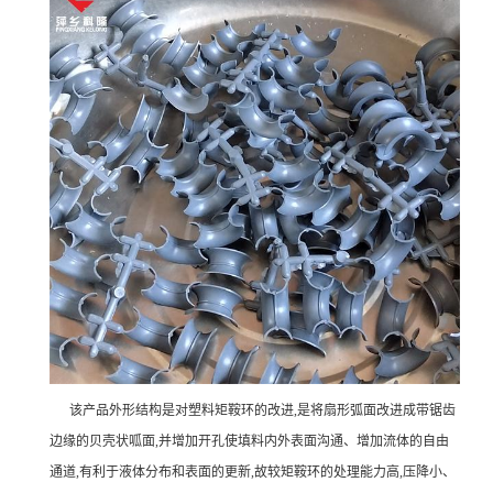
该产品外形结构是对塑料矩鞍环的改进,是将扇形弧面改进成带锯齿
边缘的贝壳状呱面,并增加开孔使填料内外表面沟通、增加流体的自由
通道,有利于液体分布和表面的更新,故较矩鞍环的处理能力高,压降小、