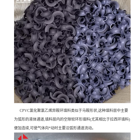
CPVC氯化聚氯乙烯异鞍环填料类似于马鞍形状,这种填料层中主要
为弧形的液体通道,填料层内的空隙较环形填料(尤其相比于拉西环填料)
便加连续,可使气体向*动时主要沿弧形通道流动。