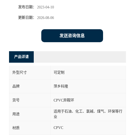
发布日期：
2023-04-10
书
更新日期：
2026-08-06
荣
发送咨询信息
誉
联
产品详请
系
外型尺寸
可定制
方
品牌
萍乡科隆
货号
CPVC异鞍环
式
适用于石油、化工、氯碱、煤气、环保等行
用途
在
业
CPVC
材质
线