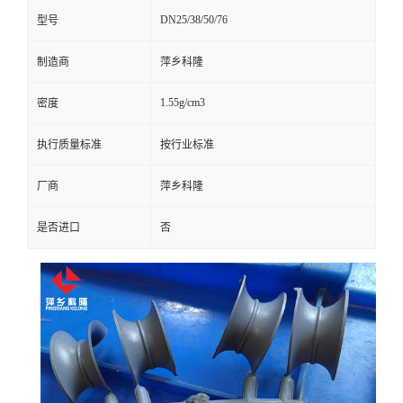
DN25/38/50/76
型号
留
制造商
萍乡科隆
言
1.55g/cm3
密度
执行质量标准
按行业标准
厂商
萍乡科隆
是否进口
否