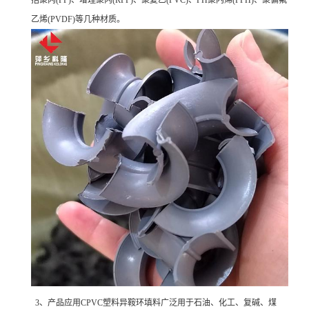
括聚丙(PP)、增理聚丙(RPP)、聚复乙(PVC)、PH聚内烯(PPH)、聚偏氟
乙烯(PVDF)等几种材质。
3、产品应用CPVC塑料异鞍环填料广泛用于石油、化工、复碱、煤