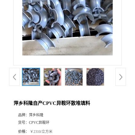
公
司
动
态
产
品
展
萍乡科隆自产CPVC异鞍环散堆填料
厅
品牌：
萍乡科隆
货号：
CPVC异鞍环
证
价格：
￥2310/立方米