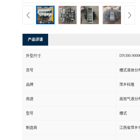
书
荣
产品详请
誉
DN300-9000
外型尺寸
联
货号
槽式液体分
系
品牌
萍乡科隆
方
用途
高效气液分
式
型号
槽式
在
制造商
江西省萍乡
线