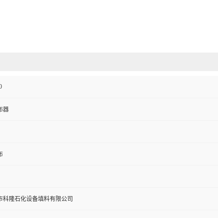
0
布器
布
市科隆石化设备填料有限公司