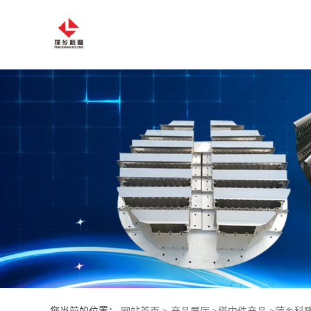
公
司
首
页
公
司
介
绍