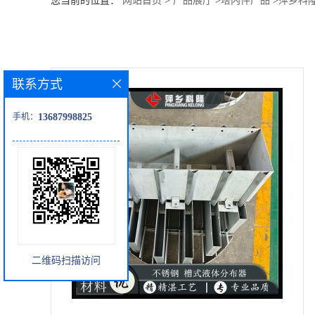
您当前的位置：
网站首页
>
产品展厅
>
塔内件产品
>
萍乡科
公
司
联系方式
动
手机：
13687998825
态
产
品
展
二维码扫描访问
厅
证