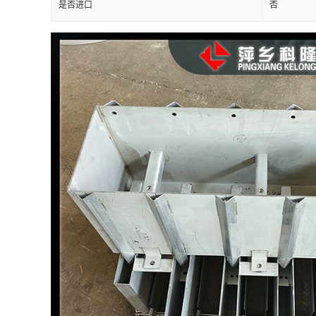
是否进口
否
留
言