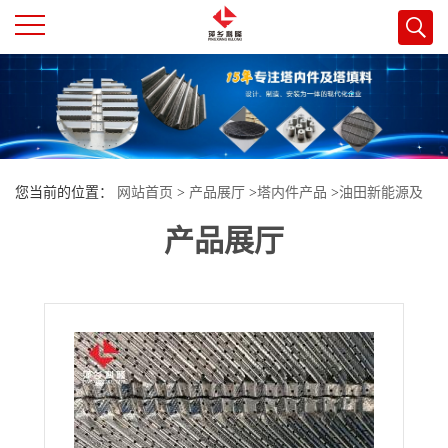
公
司
首
您当前的位置：
网站首页
>
产品展厅
>
塔内件产品
>
油田新能源及
页
产品展厅
配套煤电/碳捕集一体化项目分离设备填料塔内件
公
司
介
绍