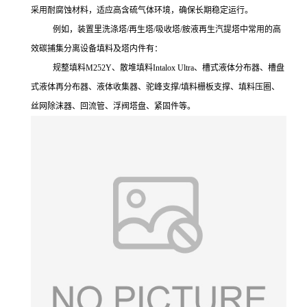
采用耐腐蚀材料，适应高含硫气体环境，确保长期稳定运行。
例如，装置里
洗涤塔
/再生塔/吸收塔/
胺液再生汽提塔
中常用的
高
效碳捕集分离设备
填料及塔内件有：
规整填料
M252Y
、
散堆填料
Intalox Ultra
、槽式液体分布器、槽盘
式液体
再
分布器、液体收集器、
驼峰支撑
/填料栅板支撑、填料压圈、
丝网除沫器、回流管、浮阀塔盘、
紧固件等。