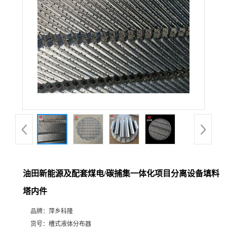
公
司
动
态
产
品
展
油田新能源及配套煤电/碳捕集一体化项目分离设备填料
塔内件
厅
品牌：
萍乡科隆
证
货号：
槽式液体分布器