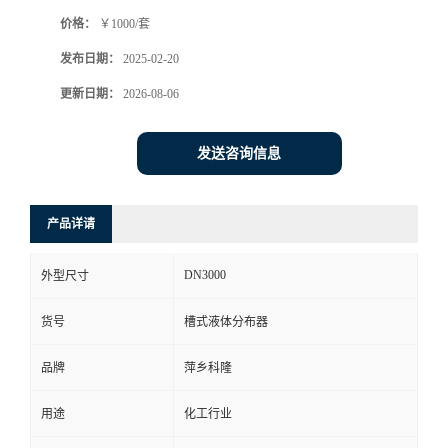
价格：
￥1000/套
书
发布日期：
2025-02-20
荣
更新日期：
2026-08-06
誉
发送咨询信息
联
产品详请
系
DN3000
外型尺寸
方
货号
槽式液体分布器
式
品牌
萍乡科隆
在
用途
化工行业
线