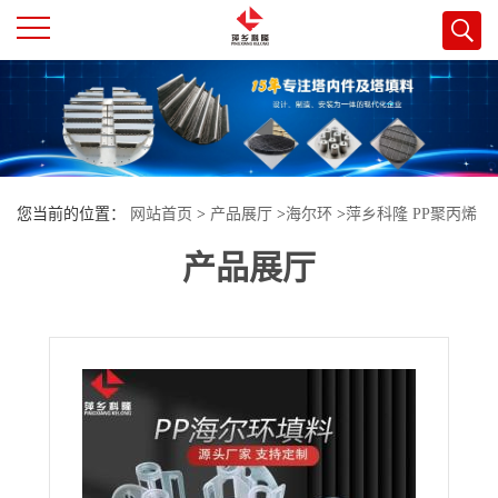
公
司
首
您当前的位置：
网站首页
>
产品展厅
>
海尔环
>
萍乡科隆 PP聚丙烯
页
产品展厅
海尔环 应用于精馏吸收萃取塔 化纤氯碱煤气行业
公
司
介
绍