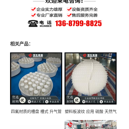
相关产品：
四氟材质的槽盘 槽式 升气管
塑料板波纹 应用 硫酸 天然气
式 圆盘式分布器 萍乡科隆生
废气净化 解吸脱气等
产厂家