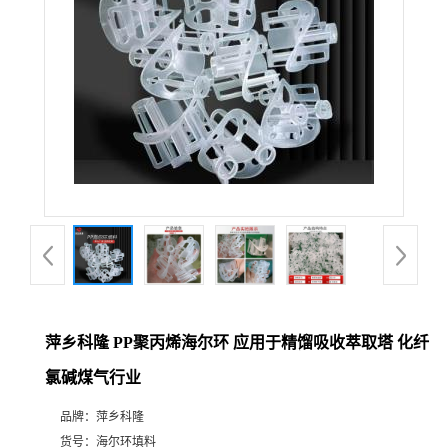
公
司
动
态
产
品
展
萍乡科隆 PP聚丙烯海尔环 应用于精馏吸收萃取塔 化纤
氯碱煤气行业
厅
品牌：
萍乡科隆
证
货号：
海尔环填料