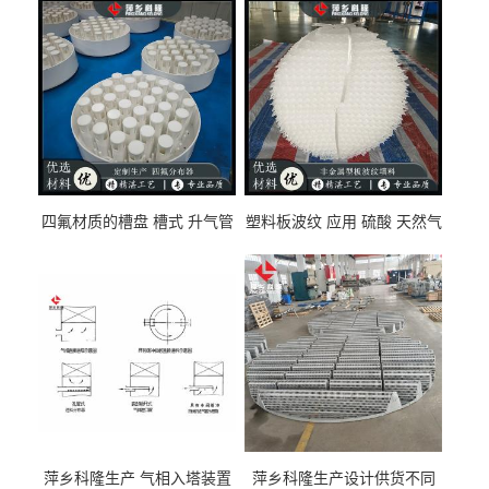
四氟材质的槽盘 槽式 升气管
塑料板波纹 应用 硫酸 天然气
式 圆盘式分布器 萍乡科隆生
废气净化 解吸脱气等
产厂家
萍乡科隆生产 气相入塔装置
萍乡科隆生产设计供货不同