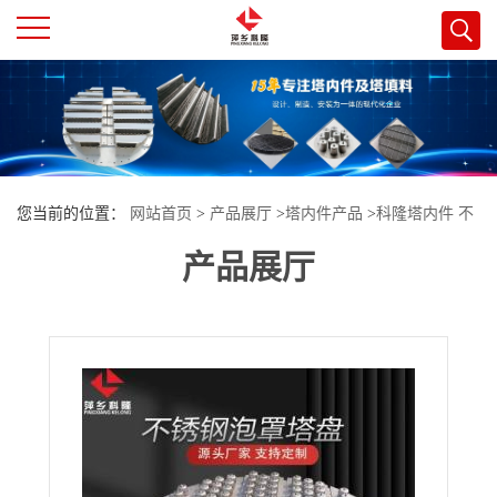
公
司
首
您当前的位置：
网站首页
>
产品展厅
>
塔内件产品
>
科隆塔内件 不
页
产品展厅
锈钢泡罩塔盘用于反应精馏 乙炔装置循环气水洗塔
公
司
介
绍