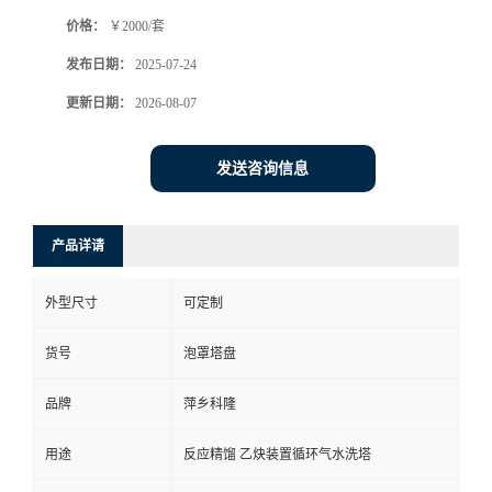
价格：
￥2000/套
书
发布日期：
2025-07-24
荣
更新日期：
2026-08-07
誉
发送咨询信息
联
产品详请
系
外型尺寸
可定制
方
货号
泡罩塔盘
式
品牌
萍乡科隆
在
用途
反应精馏 乙炔装置循环气水洗塔
线