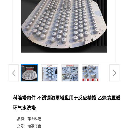
公
司
动
态
产
品
展
科隆塔内件 不锈钢泡罩塔盘用于反应精馏 乙炔装置循
环气水洗塔
厅
品牌：
萍乡科隆
证
货号：
泡罩塔盘