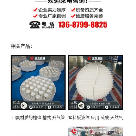
相关产品：
四氟材质的槽盘 槽式 升气管
塑料板波纹 应用 硫酸 天然气
式 圆盘式分布器 萍乡科隆生
废气净化 解吸脱气等
产厂家