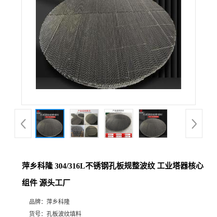
公
司
动
态
产
品
展
萍乡科隆 304/316L不锈钢孔板规整波纹 工业塔器核心
组件 源头工厂
厅
品牌：
萍乡科隆
证
货号：
孔板波纹填料