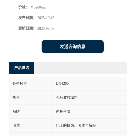
价格：
￥6200/m3
书
发布日期：
2025-10-16
荣
更新日期：
2026-08-07
誉
发送咨询信息
联
产品详请
系
DN4200
外型尺寸
方
货号
孔板波纹填料
式
品牌
萍乡科隆
在
用途
化工的精馏、吸收与解吸
线