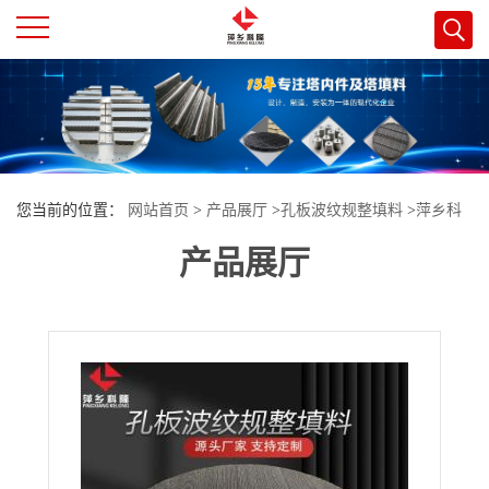
公
司
首
您当前的位置：
网站首页
>
产品展厅
>
孔板波纹规整填料
>
萍乡科
页
产品展厅
隆 304/316L不锈钢孔板规整波纹 工业塔器核心组件 源头工厂
公
司
介
绍