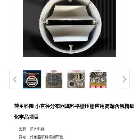
公
司
动
态
产
品
展
萍乡科隆 小直径分布器填料格栅压栅应用高端含氟精细
化学品项目
厅
品牌：
萍乡科隆
证
货号：
分布器填料格栅压栅