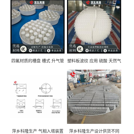
四氟材质的槽盘 槽式 升气管
塑料板波纹 应用 硫酸 天然气
式 圆盘式分布器 萍乡科隆生
废气净化 解吸脱气等
产厂家
萍乡科隆生产 气相入塔装置
萍乡科隆生产设计供货不同