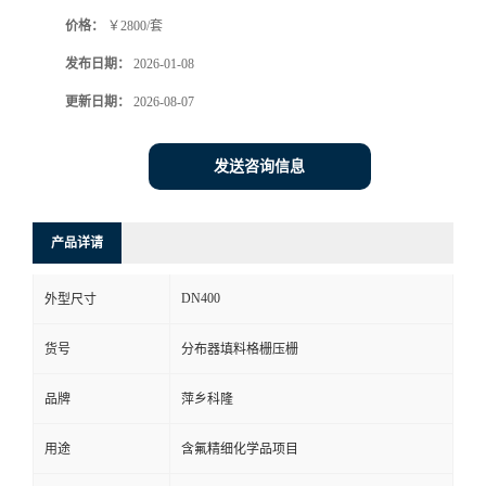
价格：
￥2800/套
书
发布日期：
2026-01-08
荣
更新日期：
2026-08-07
誉
发送咨询信息
联
产品详请
系
DN400
外型尺寸
方
货号
分布器填料格栅压栅
式
品牌
萍乡科隆
在
用途
含氟精细化学品项目
线