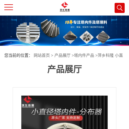
公
司
首
您当前的位置：
网站首页
>
产品展厅
>
塔内件产品
>
萍乡科隆 小直
页
产品展厅
径分布器填料格栅压栅应用高端含氟精细化学品项目
公
司
介
绍