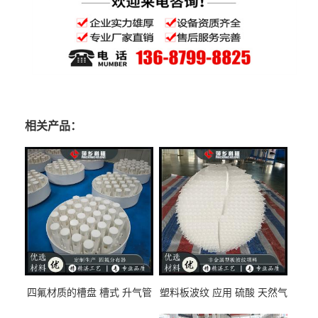
相关产品：
四氟材质的槽盘 槽式 升气管
塑料板波纹 应用 硫酸 天然气
式 圆盘式分布器 萍乡科隆生
废气净化 解吸脱气等