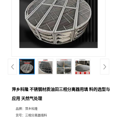
公
司
动
态
产
品
展
萍乡科隆 不锈钢材质油田三相分离器用填 料的选型与
应用 天然气处理
厅
品牌：
萍乡科隆
证
货号：
三相分离器填料