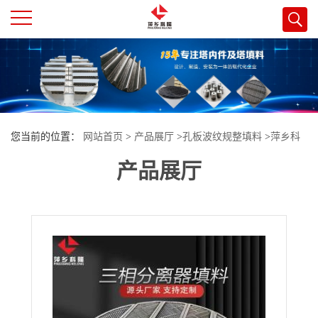
公
司
首
您当前的位置：
网站首页
>
产品展厅
>
孔板波纹规整填料
>
萍乡科
页
产品展厅
隆 不锈钢材质油田三相分离器用填 料的选型与应用 天然气处理
公
司
介
绍