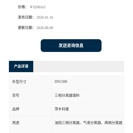
价格：
￥6200/m3
书
发布日期：
2026-01-16
荣
更新日期：
2026-08-09
誉
发送咨询信息
联
产品详请
系
DN1500
外型尺寸
方
货号
三相分离器填料
式
品牌
萍乡科隆
在
用途
油田三相分离器、气液分离器、两相分离器
线