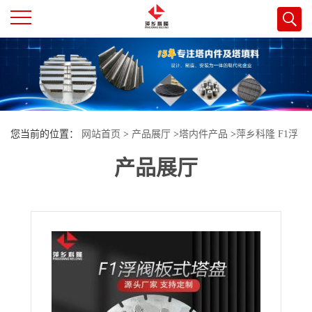
公
司
首
您当前的位置：
网站首页
>
产品展厅
>
塔内件产品
>
萍乡科隆 F1浮
页
产品展厅
阀板式塔盘 应用精细化工酸性水汽提塔改造项目 高效
公
司
介
绍