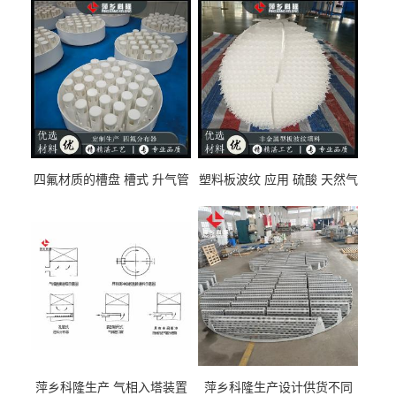
四氟材质的槽盘 槽式 升气管
塑料板波纹 应用 硫酸 天然气
式 圆盘式分布器 萍乡科隆生
废气净化 解吸脱气等
产厂家
萍乡科隆生产 气相入塔装置
萍乡科隆生产设计供货不同