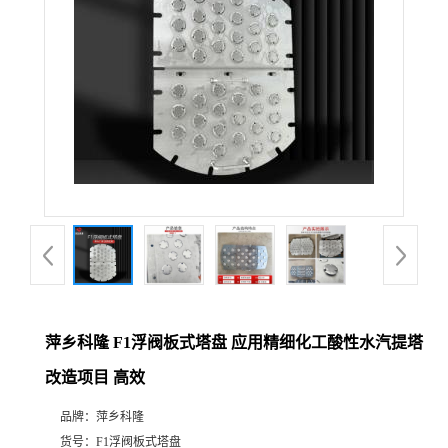
公
司
动
态
产
品
展
萍乡科隆 F1浮阀板式塔盘 应用精细化工酸性水汽提塔
改造项目 高效
厅
品牌：
萍乡科隆
证
货号：
F1浮阀板式塔盘