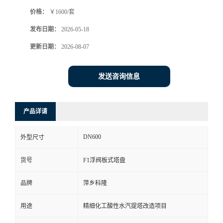
价格：
￥1600/套
书
发布日期：
2026-05-18
荣
更新日期：
2026-08-07
誉
发送咨询信息
联
产品详请
系
DN600
外型尺寸
方
货号
F1浮阀板式塔盘
式
品牌
萍乡科隆
在
用途
精细化工酸性水汽提塔改造项目
线