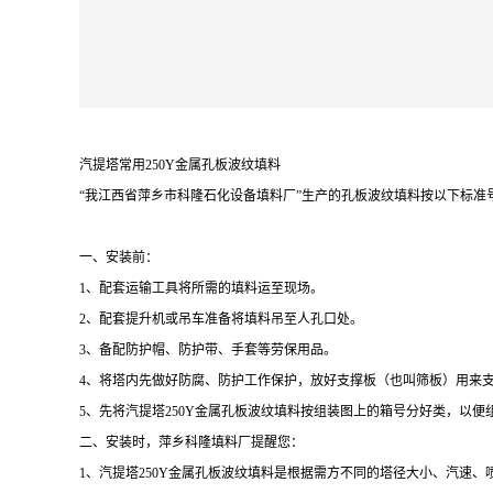
汽提塔常用250Y金属孔板波纹填料
“我江西省萍乡市科隆石化设备填料厂”生产的孔板波纹填料按以下标准号：HG/T
一、安装前：
1、配套运输工具将所需的填料运至现场。
2、配套提升机或吊车准备将填料吊至人孔口处。
3、备配防护帽、防护带、手套等劳保用品。
4、将塔内先做好防腐、防护工作保护，放好支撑板（也叫筛板）用来
5、先将汽提塔250Y金属孔板波纹填料按组装图上的箱号分好类，以便
二、安装时，萍乡科隆填料厂提醒您：
1、汽提塔250Y金属孔板波纹填料是根据需方不同的塔径大小、汽速