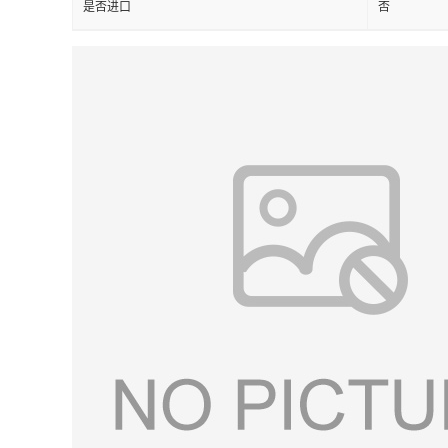
是否进口
否
留
言