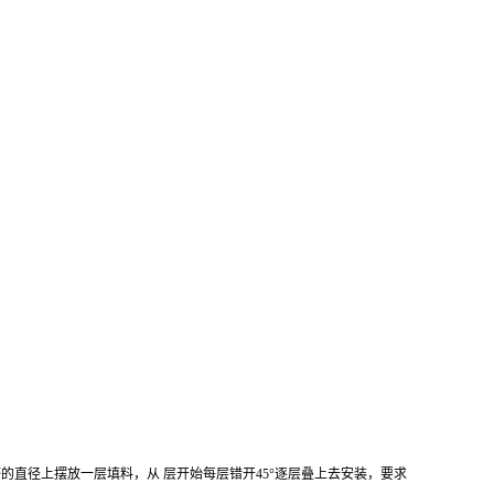
的直径上摆放一层填料，从 层开始每层错开45°逐层叠上去安装，要求