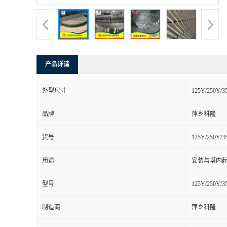
书
荣
产品详请
誉
外型尺寸
125Y/250Y/3
联
品牌
萍乡科隆
系
货号
125Y/250Y/3
方
用途
安装与塔内
式
型号
125Y/250Y/3
在
制造商
萍乡科隆
线