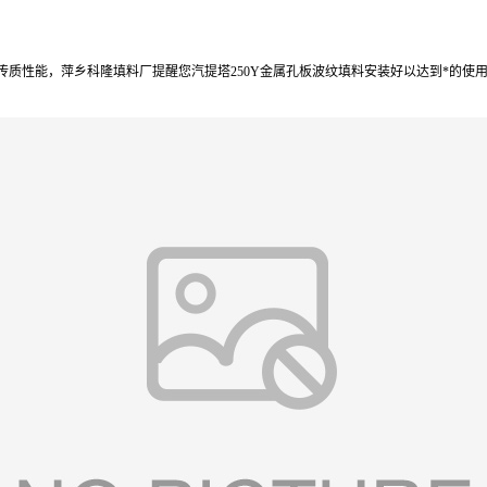
质性能，萍乡科隆填料厂提醒您汽提塔250Y金属孔板波纹填料安装好以达到*的使