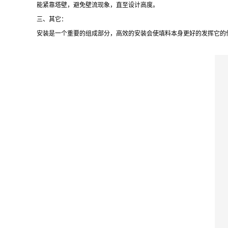
能紧靠塔壁，避免壁流现象，直至设计高度。
三、其它：
安装是一个重要的组成部分，高效的安装会使填料本身更好的发挥它的传