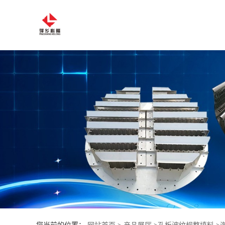
公
司
首
页
公
司
介
绍