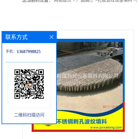
您当前的位置：
网站首页
>
产品展厅
>
孔板波纹规整填料
>
公
司
联系方式
动
手机：
13687998825
态
产
品
展
二维码扫描访问
厅
证