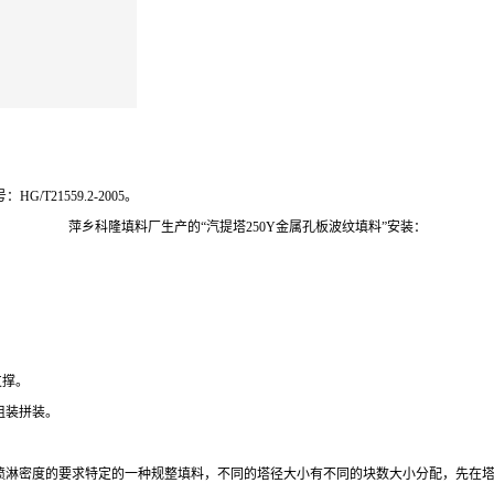
21559.2-2005。
萍乡科隆填料厂生产的“汽提塔250Y金属孔板波纹填料”安装：
支撑。
组装拼装。
、喷淋密度的要求特定的一种规整填料，不同的塔径大小有不同的块数大小分配，先在塔