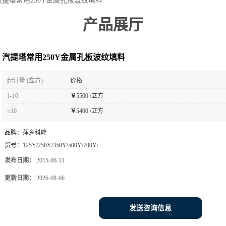
汽提塔常用250Y金属孔板波纹填料
产品展厅
汽提塔常用250Y金属孔板波纹填料
起订量 (立方)
价格
1-10
￥
5500 /立方
≥10
￥
5400 /立方
品牌：
萍乡科隆
货号：
125Y/250Y/350Y/500Y/700Y/...
发布日期：
2015-06-11
更新日期：
2026-08-06
发送咨询信息