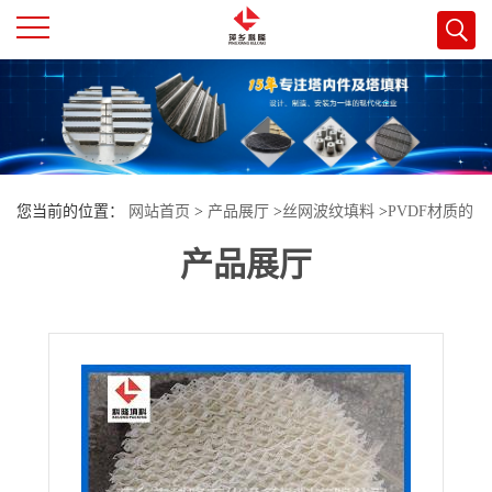
公
司
首
您当前的位置：
网站首页
>
产品展厅
>
丝网波纹填料
>
PVDF材质的
页
产品展厅
丝网波纹填料 PP\pe丝网波纹填料 萍乡科隆生产
公
司
介
绍