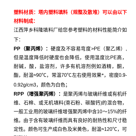
塑料材质：塔内塑料填料（规整及散堆）可以由以下
材料制成：
江西萍乡科隆填料厂
给您参考塑料的材料性能简介如
下：
PP
（聚丙烯）：
硬度及不容易弯度
>PE
（聚乙烯）
,
但是温度降低时硬度也会降低，使用温度比
PE
高，
耐碱，酸，盐溶剂，许多有机溶剂例如酒精，酮，
酯，耐温
≈90℃
，常温
70℃
左右使用效果*，密度
0.9-
0.92g/cm3
，颜色为白色；
RPP
（增强聚丙烯）：
是聚丙烯与玻璃纤维或有机纤
维、石棉、或无机填料
(
滑石粉、碳酸钙
)
的混合物，
一般工业用的玻璃纤维增强聚丙烯中含
10
～
15%
的纤
维。由于含有玻璃纤维而具有良好的耐热性和尺寸稳
定性。颜色可生产成白色及米黄色，耐温
≈120℃
，可