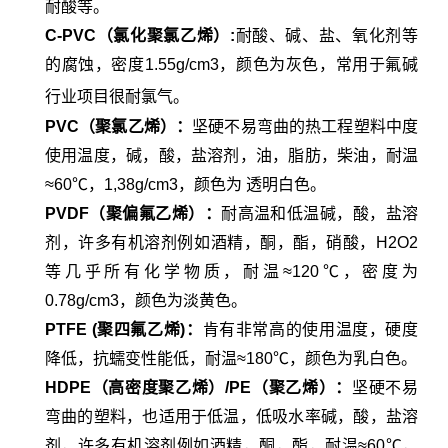
耐酸等。
C-PVC
（氯化聚氯乙烯）
:
耐酸、碱、盐、氧化剂等
的腐蚀，密度
1.55g/cm3
，颜色为灰色，常用于氟碱
行业项目很耐氯气。
PVC
（聚氯乙烯）：
坚硬不易弯曲的热工程塑料中度
使用温度，碱，酸，盐溶剂，油，脂肪，柴油，耐温
≈60℃
，
1,38g/cm3
，颜色为 透明白色。
PVDF
（聚偏氟乙烯）：
耐高温和低温碱，酸，盐溶
剂，许多有机溶剂例如酒精，酮，酯，硝酸，
H2O2
等几乎所有化学物质，耐温
≈120℃
，密度为
0.78g/cm3
，颜色为淡黄色。
PTFE (
聚四氟乙烯
)
：
肯有非常高的使用温度，硬度
降低，抗蠕变性能低，耐温
≈180℃
，颜色为乳白色。
HDPE
（高密度聚乙烯）
/PE
（聚乙烯）：
坚硬不易
弯曲的塑料，也适用于低温，低吸水率碱，酸，盐溶
剂，许多有机溶剂例如酒精，酮，酯，耐温
≈60℃
，