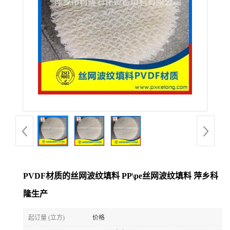
公
司
动
态
产
品
展
PVDF材质的丝网波纹填料 PP\pe丝网波纹填料 萍乡科
隆生产
厅
起订量 (立方)
价格
证