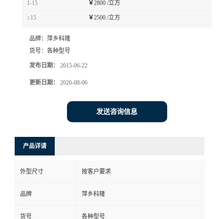
1-15
￥
2800 /立方
书
≥15
￥
2500 /立方
品牌：
萍乡科隆
荣
货号：
各种型号
誉
发布日期：
2015-06-22
更新日期：
2026-08-06
联
发送咨询信息
系
方
产品详请
式
外型尺寸
按客户要求
在
品牌
萍乡科隆
线
货号
各种型号