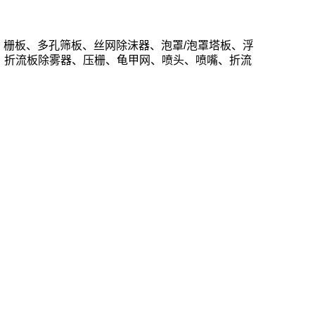
、栅板、多孔筛板、丝网除沫器、泡罩/泡罩塔板、浮
板、折流板除雾器、压栅、龟甲网、喷头、喷嘴、折流