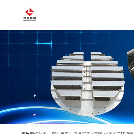
公
司
首
页
公
司
介
绍