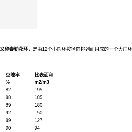
环又称泰勒花环，
是由12个小圆环按径向排列而组成的一个大扁
空隙率
比表面积
%
m2/m3
82
195
88
185
89
180
92
150
89
127
90
94