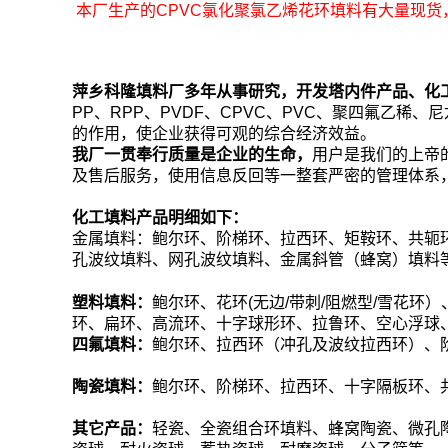
本厂生产的CPVC氯化聚氯乙烯花环填料有大量现货
萍乡科隆填料厂多年从事研究，开发塔内件产品、化
PP、RPP、PVDF、CPVC、PVC、聚四氟乙
的作用，使企业获得可观的综合经济效益。
我厂一贯奉行质量是企业的生命，
用户是我们的上帝
及售后服务，使用信息反回等一整套严密的管理体系，
化工填料产品明细如下：
金属填料：鲍尔环、阶梯环、拉西环、矩鞍环、共轭
孔波纹填料、网孔波纹填料、金属斜管（蜂窝）填料
塑料填料：
鲍尔环、花环(无边/带刺/阻燃型/雪花环）
环、扁环、高流环、十字球形环、拉鲁环、空心浮球
四氟填料：
鲍尔环、拉西环（冲孔及波纹拉西环）、
陶瓷填料：
鲍尔环、阶梯环、拉西环、十字隔板环、
其它产品：
轻瓷、全瓷组合环填料、蜂窝陶瓷、微孔陶