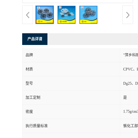
书
荣
产品详请
誉
品牌
"萍乡科
联
材质
CPVC、
系
型号
Dg25、D
方
加工定制
是
式
1.75g/cm
密度
在
执行质量标准
愱化工部
线