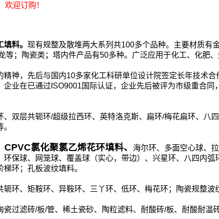
，欢迎订购！
工填料。
现有规整及散堆两大系列共100多个品种。主要材质有
稀、尼龙等；陶瓷类；塔内件产品有50多种。广泛应用于化工、化
的精神，先后与国内10多家化工科研单位设计院签定长年技术合
企业在已通过ISO9001国际认证，企业先后被评为市级重合同
环、双层共轭环/超级拉西环、英特洛克斯、扁环/梅花扁环、八
等。
CPVC氯化聚氯乙烯花环填料、
、
海尔环、多面空心球、拉
、环保球、网笼球、覆盖球（实心，带边）、兴星环、八四内弧
阶梯环；孔板波纹填料。
共轭环、矩鞍环、异鞍环、三丫环、低环、梅花环；陶瓷规整波
瓷过滤砖/板/管、稀土瓷砂、陶粒滤料、耐酸砖/板、耐酸耐温