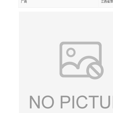
厂商
江西省萍
留
言