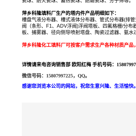
瓷球、耐火瓷球、蓄热瓷球、耐磨瓷球、分子筛等。
萍乡科隆填料厂
生产的塔内件产品明细如下：
槽盘气液分布器、槽式液体分布器、管式分布器(排管
阀（条形、F1、ADV浮阀)浮阀塔板、四氟格栅/
板、捕雾器、径向侧导喷射塔盘、陶瓷过滤器、氨水
萍乡科隆化工填料厂可按客户需求生产各种材质产品
详情请来电咨询销售部
欧阳红梅
手机号码：
1580799
微信号码：
15807997225，QQ。
感谢您浏览本公司的网站，祝您生意兴隆、生活愉快