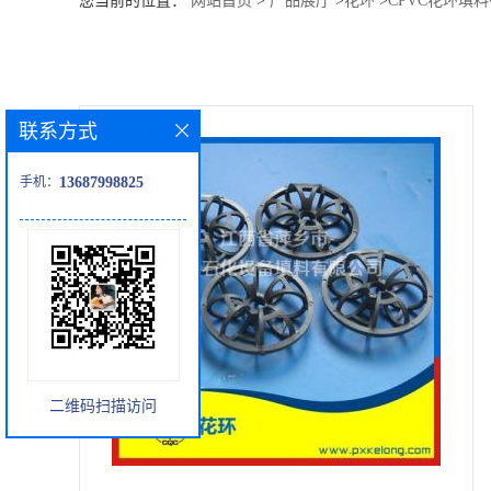
您当前的位置：
网站首页
>
产品展厅
>
花环
>
CPVC花环填
公
司
联系方式
动
手机：
13687998825
态
产
品
展
二维码扫描访问
厅
证