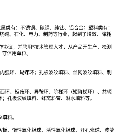
金属类有：不锈钢、碳钢、纯钛、铝合金；塑料类有：
肥、烧碱、石化、电力、制药等行业，起到了增效、降耗
作协议，并聘用*技术管理人才，从产品开生产、检测
，守信用单位。
四内弧环、蝴蝶环；孔板波纹填料、丝网波纹填料、刺
西环、矩鞍环、异鞍环、阶梯环（短阶梯环）、共轭
环；孔板波纹填料、蜂窝斜管、淋水填料等。
纹填料。
砖/板、惰性氧化铝球、活性氧化铝球、开孔瓷球、波萝