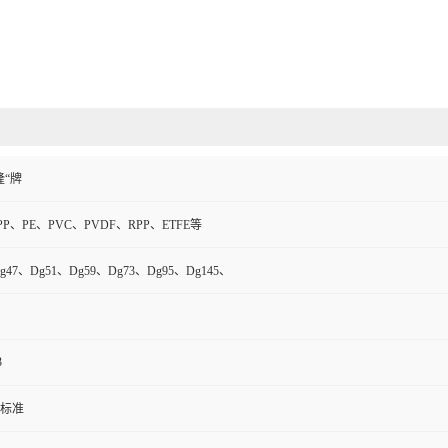
隆“牌
PP、PE、PVC、PVDF、RPP、ETFE等
g47、Dg51、Dg59、Dg73、Dg95、Dg145、
3
标准