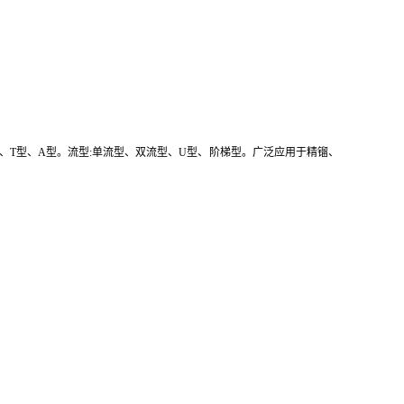
、V型、T型、A型。流型:单流型、双流型、U型、阶梯型。广泛应用于精镏、
。