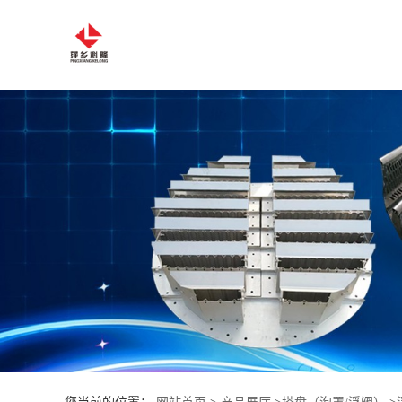
公
司
首
页
公
司
介
绍