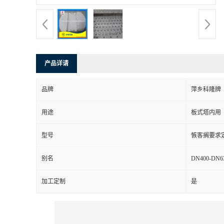
书
荣
产品详请
誉
品牌
萍乡科隆牌
联
用途
板式塔内用
系
型号
愱客搁要求
方
别名
DN400-DN
式
加工定制
是
在
线