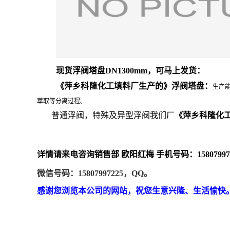
现货浮阀塔盘DN1300mm，可马上发货：
《萍乡科隆化工填料厂生产的》浮阀塔盘：
生产能
萃取等分离过程。
普通浮阀，特殊及异型浮阀我们厂
《萍乡科隆化
详情请来电咨询销售部
欧阳红梅
手机号码：
1580799
微信号码：
15807997225，QQ。
感谢您浏览本公司的网站，祝您生意兴隆、生活愉快