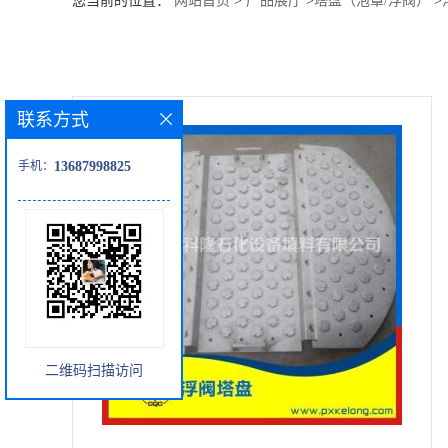
您当前的位置：
网站首页
>
产品展厅
>
塔盘（泡罩/浮阀）
>
公
司
联系方式
动
手机：
13687998825
态
产
品
展
二维码扫描访问
厅
证