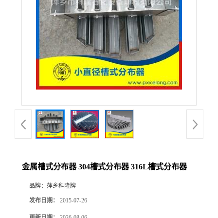
公
司
动
态
产
品
展
金属槽式分布器 304槽式分布器 316L槽式分布器
厅
品牌：
萍乡科隆牌
发布日期：
2015-07-26
证
更新日期：
2026-08-06