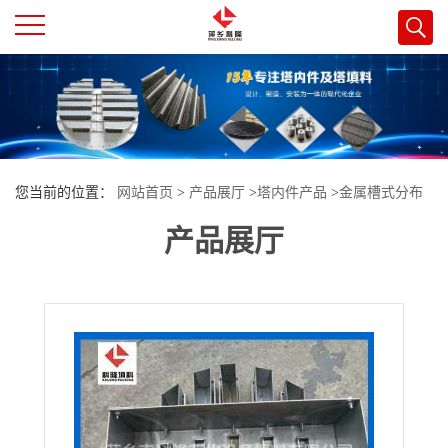
公
司
首
您当前的位置：
网站首页
>
产品展厅
>
塔内件产品
>
金属槽式分布
页
产品展厅
器 304槽式分布器 316L槽式分布器
公
司
介
绍