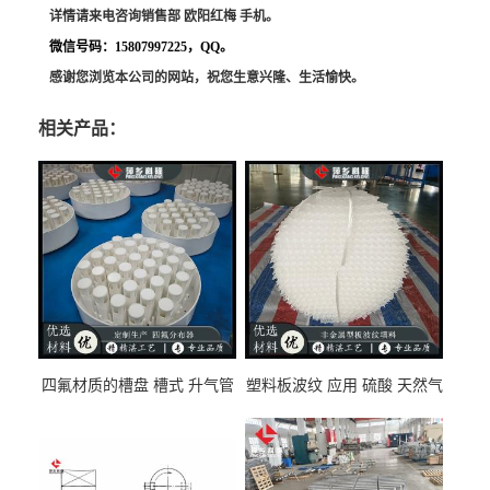
详情请来电咨询销售部 欧阳红梅 手机。
微信号码：
15807997225，QQ。
感谢您浏览本公司的网站，祝您生意兴隆、生活愉快。
相关产品：
四氟材质的槽盘 槽式 升气管
塑料板波纹 应用 硫酸 天然气
式 圆盘式分布器 萍乡科隆生
废气净化 解吸脱气等
产厂家