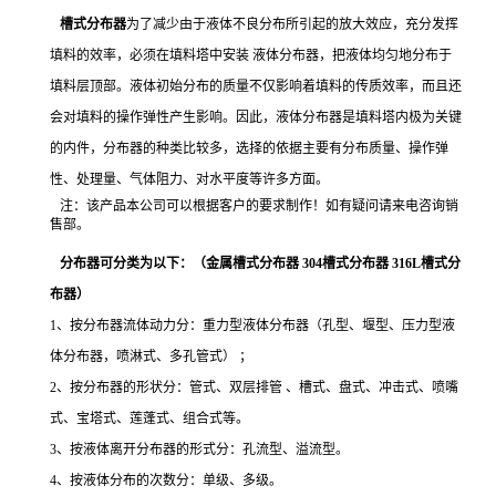
槽式分布器
为了减少由于液体不良分布所引起的放大效应，充分发挥
填料的效率，必须在填料塔中安装 液体分布器，把液体均匀地分布于
填料层顶部。液体初始分布的质量不仅影响着填料的传质效率，而且还
会对填料的操作弹性产生影响。因此，液体分布器是填料塔内极为关键
的内件，分布器的种类比较多，选择的依据主要有分布质量、操作弹
性、处理量、气体阻力、对水平度等许多方面。
注：该产品本公司可以根据客户的要求制作！如有疑问请来电咨询销
售部。
分布器可分类为以下：（
金属槽式分布器 304槽式分布器 316L槽式分
布器
）
1、按分布器流体动力分：重力型液体分布器（孔型、堰型、压力型液
体分布器，喷淋式、多孔管式） ；
2、按分布器的形状分：管式、双层排管 、槽式、盘式、冲击式、喷嘴
式、宝塔式、莲蓬式、组合式等。
3、按液体离开分布器的形式分：孔流型、溢流型。
4、按液体分布的次数分：单级、多级。