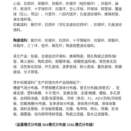
心球、拉西环、矩鞍环、异鞍环、阶梯环（短阶梯环）、共轭环、扁
环、高流环、十字球形环、拉鲁环、空心浮球、环保球、网笼球、覆盖
球（实心，带边）、兴星环、八四内弧环；孔板波纹填料、蜂窝斜管、
淋水填料等。
四氟填料：鲍尔环、拉西环（冲孔及波纹拉西环）、阶梯环；孔板波纹
填料。
陶瓷填料：
鲍尔环、阶梯环、拉西环、十字隔板环、共轭环、矩鞍环、
异鞍环、三丫环、低环、梅花环；陶瓷规整波纹填料。
其它产品：
轻瓷、全瓷组合环填料、蜂窝陶瓷、微孔陶瓷过滤砖/板/
管、稀土瓷砂、陶粒滤料、耐酸砖/板、耐酸耐温砖/板、惰性氧化铝
球、活性氧化铝球、开孔瓷球、波萝瓷球、耐火瓷球、蓄热瓷球、耐磨
瓷球、分子筛等。
萍乡科隆填料厂生产的塔内件产品明细如下：
槽盘气液分布器、不锈钢槽式液体分布器、管式分布器(排管式）、驼
峰支撑、塑料格栅、卡子/垫片、驼峰支撑、支撑/格栅、栅板、多孔筛
板、丝网除沫器、泡罩/泡罩塔板、浮阀（条形、F1、ADV浮阀)浮阀塔
板、四氟格栅/分布器、支承液体分布器、液体再分布器、液体收集
器、填料支撑板、折流板除雾器、压栅、龟甲网、喷头、喷嘴、折流
板、捕雾器、径向侧导喷射塔盘、陶瓷过滤器、氨水过滤器等。
（
金属槽式分布器 304槽式分布器 316L槽式分布器
）