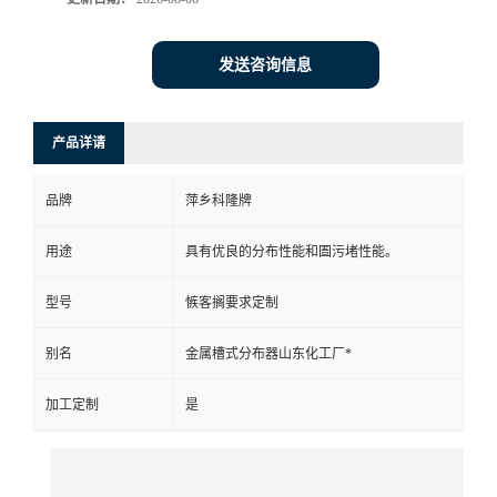
书
发送咨询信息
荣
产品详请
誉
品牌
萍乡科隆牌
联
用途
具有优良的分布性能和圄污堵性能。
系
型号
愱客搁要求定制
方
别名
金属槽式分布器山东化工厂*
式
加工定制
是
在
线