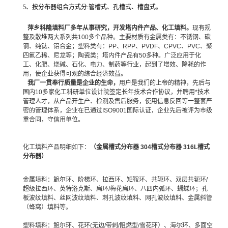
5、按分布器组合方式分:管槽式、孔槽式、槽盘式。
萍乡科隆填料厂多年从事研究，开发塔内件产品、化工填料。
现有规
整及散堆两大系列共100多个品种。主要材质有金属类有：不锈钢、碳
钢、纯钛、铝合金；塑料类有：PP、RPP、PVDF、CPVC、PVC、聚
四氟乙稀、尼龙等；陶瓷类；塔内件产品有50多种。广泛应用于化
工、化肥、烧碱、石化、电力、制药等行业，起到了增效、降耗的作
用，使企业获得可观的综合经济效益。
我厂一贯奉行质量是企业的生命，
用户是我们的上帝的精神，先后与
国内10多家化工科研单位设计院签定长年技术合作协议，并聘用*技术
管理人才，从产品开生产、检测及售后服务，使用信息反回等一整套严
密的管理体系，企业在已通过ISO9001国际认证，企业先后被评为市级
重合同，守信用单位。
化工填料产品明细如下：
（
金属槽式分布器 304槽式分布器 316L槽式
分布器
）
金属填料：
鲍尔环、阶梯环、拉西环、矩鞍环、共轭环、双层共轭环/
超级拉西环、英特洛克斯、扁环/梅花扁环、八四内弧环、蝴蝶环；孔
板波纹填料、丝网波纹填料、刺孔波纹填料、网孔波纹填料、金属斜管
（蜂窝）填料等。
塑料填料：
鲍尔环、花环(无边/带刺/阻燃型/雪花环）、海尔环、多面空