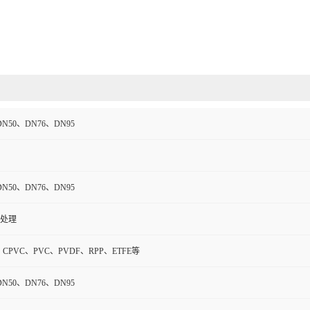
DN50、DN76、DN95
DN50、DN76、DN95
处理
、CPVC、PVC、PVDF、RPP、ETFE等
DN50、DN76、DN95