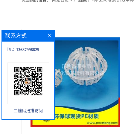
您当前的位置：
网站首页
>
产品展厅
>
环保球/哈凯登/双星环
公
司
联系方式
动
手机：
13687998825
态
产
品
展
二维码扫描访问
厅
证