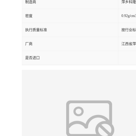
制造商
萍乡科隆
留
0.92g/cm
密度
言
执行质量标准
按行业标
厂商
江西省萍
是否进口