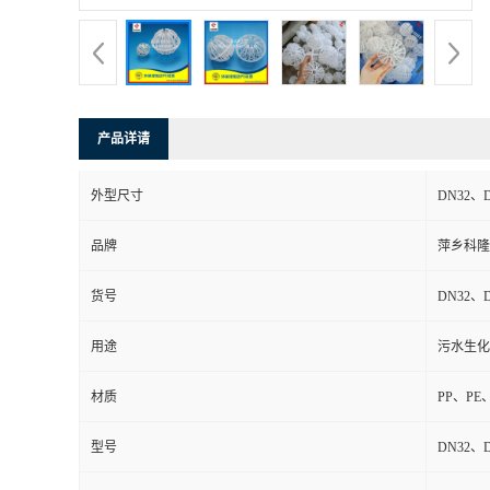
书
荣
产品详请
誉
外型尺寸
DN32、
联
品牌
萍乡科隆
系
货号
DN32、
方
用途
污水生化
式
材质
PP、PE
在
型号
DN32、
线