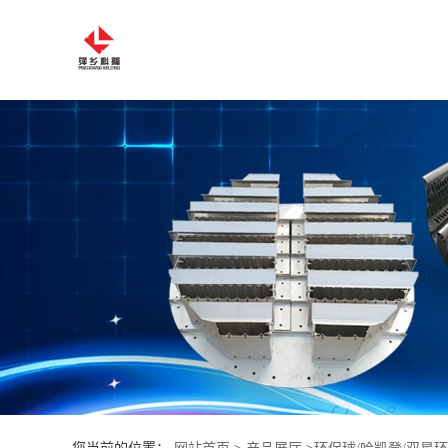
公
司
首
页
公
司
介
绍