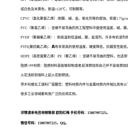
成白色及米黄色，耐温
≈120℃
，可耐酸等。
CPVC
（氯化聚氯乙烯）
:
耐酸、碱、盐、氧化剂等的腐蚀，密度
1.75g/c
PVC
（聚氯乙烯）：
坚硬不易弯曲的热工程塑料中度使用温度，碱，酸
PVDF
（聚偏氟乙烯）：
耐高温和低温碱，酸，盐溶剂，许多有机溶剂
PTFE(
聚四氟乙烯
)
：
具
有非常高的使用温度，硬度降低，抗蠕变性能低
HDPE
（高密度聚乙烯）
/PE
（聚乙烯）：
坚硬不易弯曲的塑料，也适用
阻燃
+PP
材质：
阻燃材料是能够抑制或者延滞燃烧而自己并不容易燃烧
火花浅射到填料上起火花耐燃烧。
萍乡科隆化工填料厂提醒您：塑料材质内件与金属材质内件相比具有以
很多工业领域都有很广泛的应用实例。
详情请来电咨询销售部
欧阳红梅
手机号码：
15807997225。
微信号码：
15807997225，QQ。