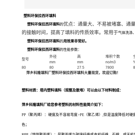
塑料
环保拉西环填料
优点：通量大、不易被堵塞、通
塑料
环保
拉西环填料
的
的接触时间，提高了填料的传质效率。常用于
气体洗涤
塑料
环保
拉西环填料
的
用效果非常好。
塑料
环保
拉西环填料
的性能参数：
外径
高
堆积个数
型号
mm
mm
no/m3
80
80
27.5
7800
萍乡科隆填料厂塑料环保拉西环填料大量现货，欢迎订购！
塑料材质：塔内塑料填料（规整及散堆）可以由以下材料制成：
萍乡科隆填料厂
给您参考塑料的材料性能简介如下：
PP
（聚丙烯）：
硬度及不容易弯度
>PE
（聚乙烯）
,
但是温度降低时硬
色；
RPP
（增强聚丙烯）：
是聚丙烯与玻璃纤维或有机纤维、石棉、或无机