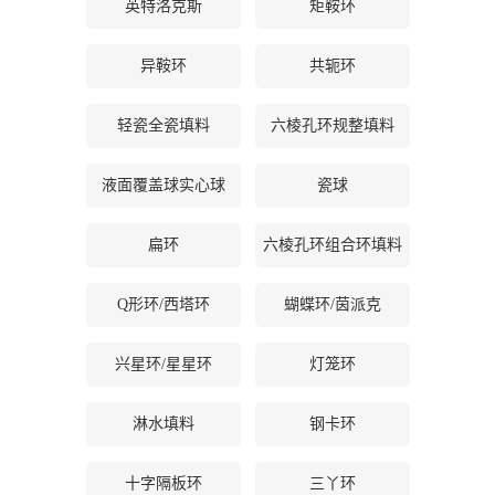
英特洛克斯
矩鞍环
书
异鞍环
共轭环
荣
轻瓷全瓷填料
六棱孔环规整填料
誉
液面覆盖球实心球
瓷球
联
扁环
六棱孔环组合环填料
系
Q形环/西塔环
蝴蝶环/茵派克
方
兴星环/星星环
灯笼环
式
淋水填料
钢卡环
在
线
十字隔板环
三丫环