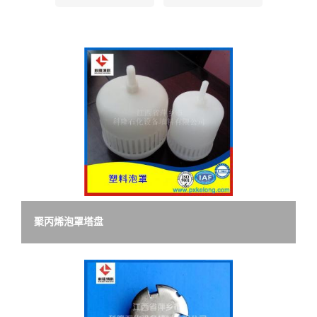
留
言
聚丙烯泡罩塔盘