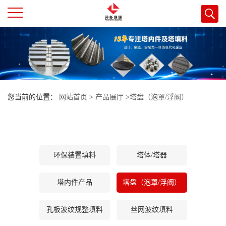
公
司
首
您当前的位置：
网站首页
>
产品展厅
>
塔盘（泡罩/浮阀）
页
公
环保装置填料
塔体/塔器
司
塔内件产品
塔盘（泡罩/浮阀）
介
孔板波纹规整填料
丝网波纹填料
绍