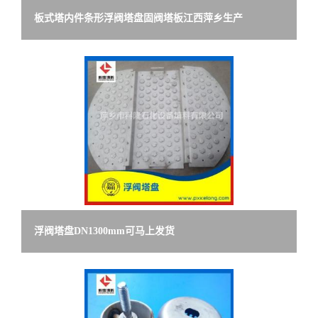
板式塔内件条形浮阀塔盘固阀塔板江西萍乡生产
浮阀塔盘DN1300mm可马上发货