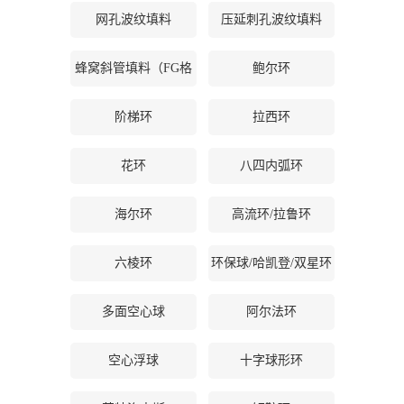
网孔波纹填料
压延刺孔波纹填料
公
蜂窝斜管填料（FG格
鲍尔环
司
栅等）
动
阶梯环
拉西环
态
花环
八四内弧环
产
海尔环
高流环/拉鲁环
品
六棱环
环保球/哈凯登/双星环
展
多面空心球
阿尔法环
厅
空心浮球
十字球形环
证